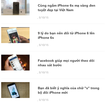
Cùng ngắm iPhone 6s mạ vàng đen
tuyệt đẹp tại Việt Nam
,
5/10/15
9 lý do bạn nên đổi từ iPhone 6 lên
iPhone 6s
,
5/10/15
Facebook giúp mọi người theo dõi
nhau sát bước
,
5/10/15
Bạn đã biết ý nghĩa của chữ "s" trong
bộ đôi iPhone mới
,
5/10/15