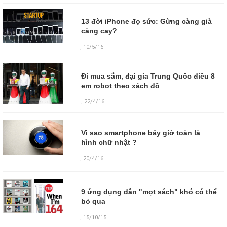
13 đời iPhone đọ sức: Gừng càng già
càng cay?
, 10/5/16
Đi mua sắm, đại gia Trung Quốc điều 8
em robot theo xách đồ
, 22/4/16
Vì sao smartphone bây giờ toàn là
hình chữ nhật ?
,
20/4/16
9 ứng dụng dân "mọt sách" khó có thể
bỏ qua
,
15/10/15