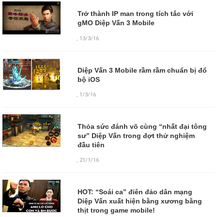
Trở thành IP man trong tích tắc với
gMO Diệp Vấn 3 Mobile
,
13/3/16
Diệp Vấn 3 Mobile rầm rầm chuẩn bị đổ
bộ iOS
,
1/3/16
Thỏa sức đánh võ cùng “nhất đại tông
sư” Diệp Vấn trong đợt thử nghiệm
đầu tiên
,
21/1/16
HOT: “Soái ca” điên đảo dân mạng
Diệp Vấn xuất hiện bằng xương bằng
thịt trong game mobile!