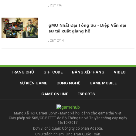
,
20/1/16
gMO Nhất Đại Tông Sư - Diệp Vấn đại
sư tái xuất giang hồ
,
29/12/14
TRANG CHỦ
GIFTCODE
BẢNG XẾP HẠNG
VIDEO
SỰ KIỆN GAME
CÔNG NGHỆ
GAME MOBILE
GAME ONLINE
ESPORTS
Mạng Xã Hội GameHub.vn - Mạng xã hội dành cho game thủ Việt.
Giấy phép số: 505/GP-BTTTT do Bộ Thông tin và Truyền thông cấp ngày
16/10/2017.
Đơn vị chủ quản: Công ty cổ phần Adsota.
Chịu trách nhiệm: Ông Trần Quốc Toản.