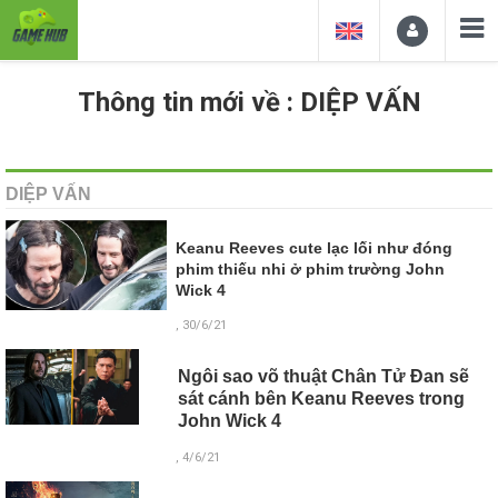
Thông tin mới về : DIỆP VẤN
DIỆP VẤN
Keanu Reeves cute lạc lối như đóng
phim thiếu nhi ở phim trường John
Wick 4
, 30/6/21
Ngôi sao võ thuật Chân Tử Đan sẽ
sát cánh bên Keanu Reeves trong
John Wick 4
, 4/6/21