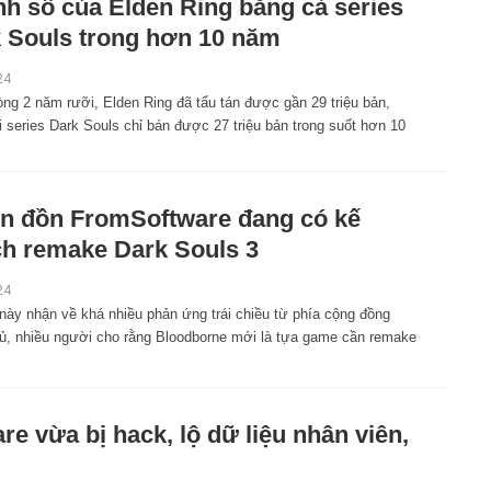
h số của Elden Ring bằng cả series
 Souls trong hơn 10 năm
24
òng 2 năm rưỡi, Elden Ring đã tẩu tán được gần 29 triệu bản,
i series Dark Souls chỉ bán được 27 triệu bản trong suốt hơn 10
in đồn FromSoftware đang có kế
h remake Dark Souls 3
24
 này nhận về khá nhiều phản ứng trái chiều từ phía cộng đồng
ủ, nhiều người cho rằng Bloodborne mới là tựa game cần remake
 vừa bị hack, lộ dữ liệu nhân viên,