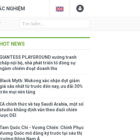
ẮC NGHIỆM
Y
HOT NEWS
GIANTESS PLAYGROUND vướng tranh
chấp nội bộ, nhà phát triển tố đồng sự
ngầm chiếm đoạt doanh thu
Black Myth: Wukong xác nhận đợt giảm
giá sâu nhất từ trước đến nay, ưu đãi 30%
trên mọi nền tảng
EA chính thức về tay Saudi Arabia, một số
studio khẳng định vẫn theo đuổi chiến
lược DEI
Tam Quốc Chí - Vương Chiến: Chinh Phục
Vương Quốc mở đăng ký trước tại sáu thị
trường Đông Nam Á