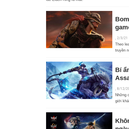
Bom 
game
,
2/3/21
Theo lea
truyền 
Bí ẩ
Assa
,
8/12/2
Những c
giới khá
Khôn
ngày