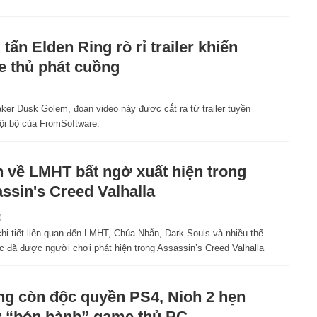
tấn Elden Ring rò rỉ trailer khiến
 thủ phát cuồng
ker Dusk Golem, đoạn video này được cắt ra từ trailer tuyền
nội bộ của FromSoftware.
n về LMHT bất ngờ xuất hiện trong
ssin's Creed Valhalla
0
hi tiết liên quan đến LMHT, Chúa Nhẫn, Dark Souls và nhiều thế
c đã được người chơi phát hiện trong Assassin’s Creed Valhalla
g còn độc quyền PS4, Nioh 2 hẹn
 “bón hành” game thủ PC