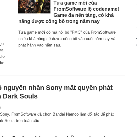
Tựa game mới của
m
FromSoftware lộ codename!
Game đa nền tảng, có khả
năng được công bố trong năm nay
Tựa game mới có mã nội bộ "FMC" của FromSoftware
nhiều khả năng sẽ được công bố vào cuối năm nay và
ệu
phát hành vào năm sau.
ka
dio
dự
ộ nguyên nhân Sony mất quyền phát
 Dark Souls
5
 Sony, FromSoftware đã chọn Bandai Namco làm đối tác để phát
k Souls trên toàn cầu.