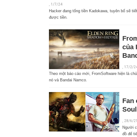
,
1/7/24
Hacker đang tống tiền Kadokawa, tuyên bố sẽ tiế
được tiền.
From
của 
Ban
,
17/2/2
Theo một báo cáo mới, FromSoftware hiện là chủ
nó và Bandai Namco.
Fan 
Soul
,
28/6/2
Người c
đồ để ti