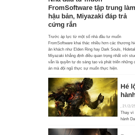
FromSoftware tập trung là
hậu bản, Miyazaki đáp trả
cứng rắn
Trước áp lực từ một số nhà đầu tư muốn
FromSoftware khai thác nhiều hơn các thương hi
ăn khách như Elden Ring hay Dark Souls, Hideta
Miyazaki khẳng định điều quan trọng nhất với stu
vẫn là quyền tự do sáng tạo và phát triển những 
án mà đội ngũ thực sự muốn thực hiện.
Hé l
hành
, 21/2/2
Thay vì
hành Dar