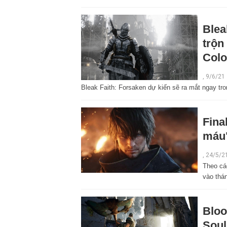
Blea
trộn
Col
,
9/6/21
Bleak Faith: Forsaken dự kiến sẽ ra mắt ngay tr
Fina
máu"
,
24/5/2
Theo cá
vào thá
Bloo
Soul