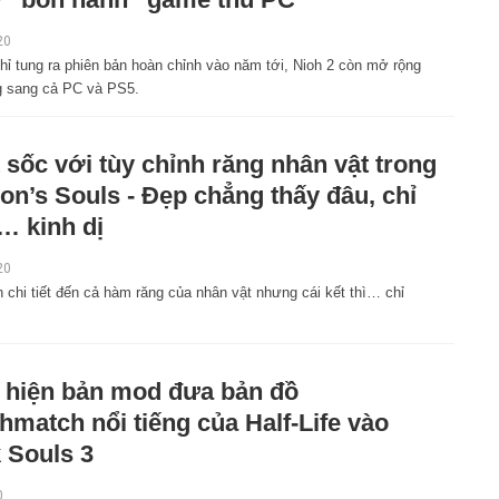
20
hỉ tung ra phiên bản hoàn chỉnh vào năm tới, Nioh 2 còn mở rộng
g sang cả PC và PS5.
 sốc với tùy chỉnh răng nhân vật trong
n’s Souls - Đẹp chẳng thấy đâu, chỉ
… kinh dị
20
chi tiết đến cả hàm răng của nhân vật nhưng cái kết thì… chỉ
 hiện bản mod đưa bản đồ
hmatch nổi tiếng của Half-Life vào
 Souls 3
0