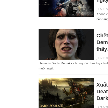
,
14/11/
Không c
nền tản
Chết
Demo
thấy
,
13/11/
Demon’s Souls Remake cho người chơi tùy chỉnh 
muốn ngất.
Xuất
Deat
Dark
,
9/10/2