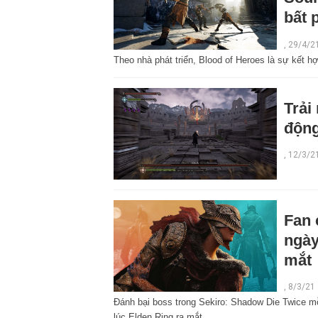
bất 
,
29/4/2
Theo nhà phát triển, Blood of Heroes là sự kết h
Trải
động
,
12/3/2
Fan 
ngày
mắt
,
8/3/21
Đánh bại boss trong Sekiro: Shadow Die Twice mỗ
lúc Elden Ring ra mắt.