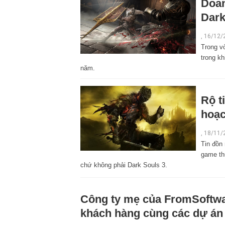
Doan
Dark
, 16/12/
Trong v
trong kh
năm.
Rộ t
hoạc
,
18/11/
Tin đồn
game th
chứ không phải Dark Souls 3.
Công ty mẹ của FromSoftware
khách hàng cùng các dự án