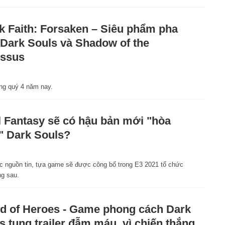
k Faith: Forsaken – Siêu phẩm pha
 Dark Souls và Shadow of the
ossus
ong quý 4 năm nay.
l Fantasy sẽ có hậu bản mới "hòa
 Dark Souls?
1
c nguồn tin, tựa game sẽ được công bố trong E3 2021 tổ chức
ng sau.
d of Heroes - Game phong cách Dark
s tung trailer đẫm máu, vì chiến thắng