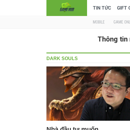
TIN TỨC
GIFT
MOBILE
GAME ONL
Thông tin
DARK SOULS
Nhà đầu tư muốn