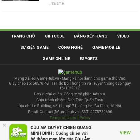
,
13/5/16
TRANG CHỦ
GIFTCODE
BẢNG XẾP HẠNG
VIDEO
SỰ KIỆN GAME
CÔNG NGHỆ
GAME MOBILE
GAME ONLINE
ESPORTS
Mạng Xã Hội GameHub.vn - Mạng xã hội dành cho game thủ Việt.
Giấy phép số: 505/GP-BTTTT do Bộ Thông tin và Truyền thông cấp ngày
16/10/2017.
Đơn vị chủ quản: Công ty cổ phần Adsota.
Chịu trách nhiệm: Ông Trần Quốc Toản.
Địa chỉ: Le Building, số 11, ngõ 71, Láng Hạ, Ba Đình, Hà Nội.
Email: Contact@Gamehub.vn | SĐT: 0975730600
|
Terms of Uses
Policy
×
CUU AM QUYET CHIEN QUANG
Liên hệ đăng bài
VIEW
MINH DINH : Cuồng chiến với
hệ thống map lớn của Cửu Âm