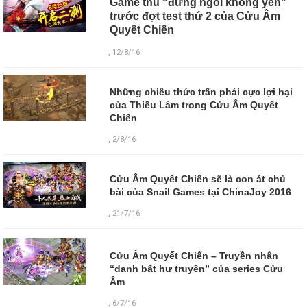
Game thủ “đứng ngồi không yên”
trước đợt test thứ 2 của Cửu Âm
Quyết Chiến
, 12/8/16
Những chiêu thức trấn phái cực lợi hại
của Thiếu Lâm trong Cửu Âm Quyết
Chiến
, 2/8/16
Cửu Âm Quyết Chiến sẽ là con át chủ
bài của Snail Games tại ChinaJoy 2016
, 21/7/16
Cửu Âm Quyết Chiến – Truyền nhân
“danh bất hư truyền” của series Cửu
Âm
,
6/7/16