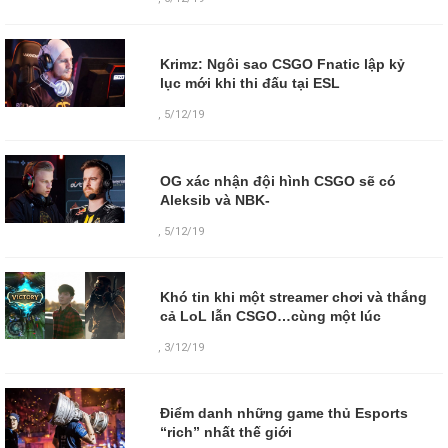
Krimz: Ngôi sao CSGO Fnatic lập kỷ
lục mới khi thi đấu tại ESL
,
5/12/19
OG xác nhận đội hình CSGO sẽ có
Aleksib và NBK-
,
5/12/19
Khó tin khi một streamer chơi và thắng
cả LoL lẫn CSGO…cùng một lúc
,
3/12/19
Điểm danh những game thủ Esports
“rich” nhất thế giới