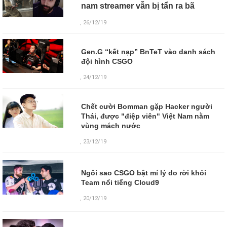
nam streamer vẫn bị tẩn ra bã
, 26/12/19
Gen.G “kết nạp” BnTeT vào danh sách
đội hình CSGO
, 24/12/19
Chết cười Bomman gặp Hacker người
Thái, được "điệp viên" Việt Nam nằm
vùng mách nước
, 23/12/19
Ngôi sao CSGO bật mí lý do rời khỏi
Team nổi tiếng Cloud9
,
20/12/19