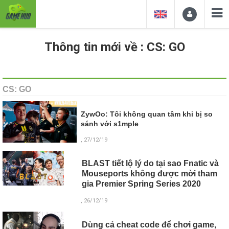
Thông tin mới về : CS: GO
CS: GO
ZywOo: Tôi không quan tâm khi bị so
sánh với s1mple
, 27/12/19
BLAST tiết lộ lý do tại sao Fnatic và
Mouseports không được mời tham
gia Premier Spring Series 2020
, 26/12/19
Dùng cả cheat code để chơi game,