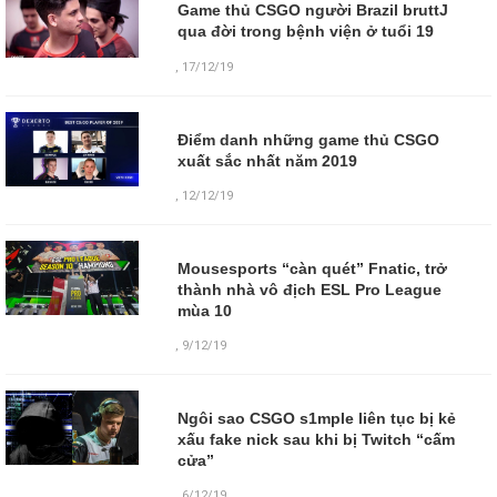
Game thủ CSGO người Brazil bruttJ
qua đời trong bệnh viện ở tuổi 19
,
17/12/19
Điểm danh những game thủ CSGO
xuất sắc nhất năm 2019
,
12/12/19
Mousesports “càn quét” Fnatic, trở
thành nhà vô địch ESL Pro League
mùa 10
,
9/12/19
Ngôi sao CSGO s1mple liên tục bị kẻ
xấu fake nick sau khi bị Twitch “cấm
cửa”
,
6/12/19