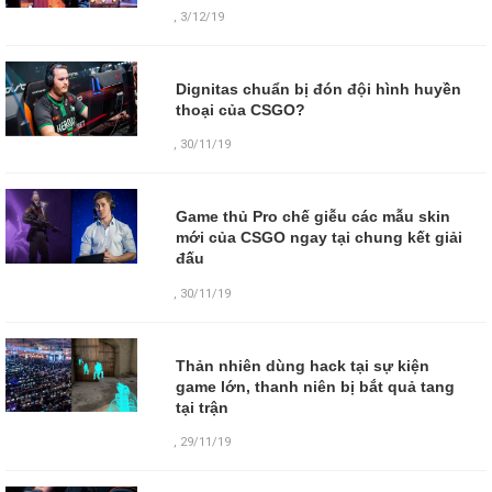
,
3/12/19
Dignitas chuẩn bị đón đội hình huyền
thoại của CSGO?
,
30/11/19
Game thủ Pro chế giễu các mẫu skin
mới của CSGO ngay tại chung kết giải
đấu
,
30/11/19
Thản nhiên dùng hack tại sự kiện
game lớn, thanh niên bị bắt quả tang
tại trận
,
29/11/19