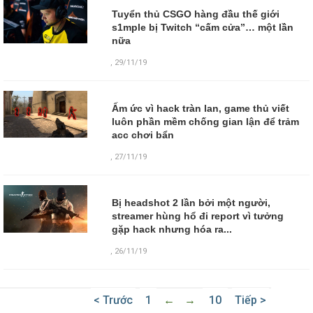
Tuyển thủ CSGO hàng đầu thế giới
s1mple bị Twitch “cấm cửa”… một lần
nữa
,
29/11/19
Ấm ức vì hack tràn lan, game thủ viết
luôn phần mềm chống gian lận để trảm
acc chơi bẩn
,
27/11/19
Bị headshot 2 lần bởi một người,
streamer hùng hổ đi report vì tưởng
gặp hack nhưng hóa ra...
,
26/11/19
< Trước
1
←
→
10
Tiếp >