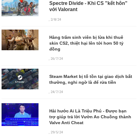
Spectre Divide - Khi CS "kết hôn"
với Valorant
, 2/8/24
Hàng trăm sinh viên bị lừa khi thuê
skin CS2, thiệt hại lên tới hơn 50 tỷ
đồng
, 26/7/24
Steam Market bị tố tồn tại giao dịch bất
thường, nghi ngờ là để rửa tiền
, 24/7/24
Hài hước Ai Là Triệu Phú - Được bạn
trợ giúp trả lời Vườn Ao Chuồng thành
Valve Anti Cheat
,
29/5/24