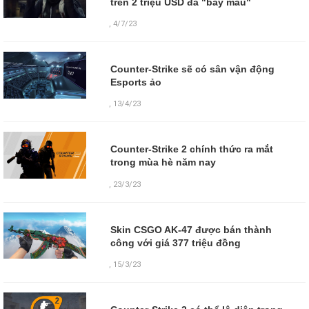
trên 2 triệu USD đã "bay màu"
,
4/7/23
Counter-Strike sẽ có sân vận động
Esports ảo
,
13/4/23
Counter-Strike 2 chính thức ra mắt
trong mùa hè năm nay
,
23/3/23
Skin CSGO AK-47 được bán thành
công với giá 377 triệu đồng
,
15/3/23