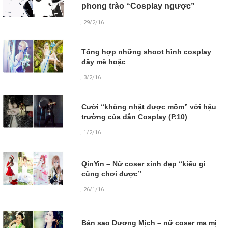
phong trào “Cosplay ngược”
, 29/2/16
Tổng hợp những shoot hình cosplay
đầy mê hoặc
, 3/2/16
Cười “không nhặt được mồm” với hậu
trường của dân Cosplay (P.10)
, 1/2/16
QinYin – Nữ coser xinh đẹp “kiểu gì
cũng chơi được”
,
26/1/16
Bản sao Dương Mịch – nữ coser ma mị