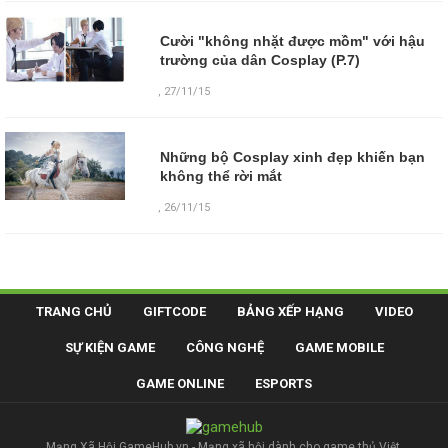
Cười "không nhặt được mồm" với hậu
trường của dân Cosplay (P.7)
,
27/11/15
Những bộ Cosplay xinh đẹp khiến bạn
không thể rời mắt
,
26/11/15
TRANG CHỦ
GIFTCODE
BẢNG XẾP HẠNG
VIDEO
SỰ KIỆN GAME
CÔNG NGHỆ
GAME MOBILE
GAME ONLINE
ESPORTS
Mạng Xã Hội GameHub.vn - Mạng xã hội dành cho game thủ Việt.