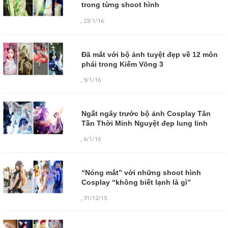
trong từng shoot hình
,
23/1/16
Đã mắt với bộ ảnh tuyệt đẹp về 12 môn
phái trong Kiếm Võng 3
,
9/1/16
Ngất ngây trước bộ ảnh Cosplay Tân
Tần Thời Minh Nguyệt đẹp lung linh
,
6/1/16
“Nóng mắt” với những shoot hình
Cosplay “không biết lạnh là gì”
,
31/12/15