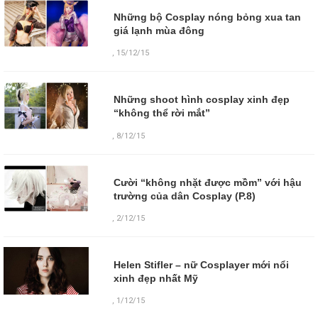
Những bộ Cosplay nóng bỏng xua tan
giá lạnh mùa đông
,
15/12/15
Những shoot hình cosplay xinh đẹp
“không thể rời mắt”
,
8/12/15
Cười “không nhặt được mồm” với hậu
trường của dân Cosplay (P.8)
,
2/12/15
Helen Stifler – nữ Cosplayer mới nổi
xinh đẹp nhất Mỹ
,
1/12/15