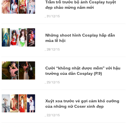
Trầm trồ trước bộ ảnh Cosplay tuyệt
đẹp chào mừng năm mới
,
31/12/15
Những shoot hình Cosplay hấp dẫn
mùa lễ hội
,
28/12/15
Cười “không nhặt được mồm” với hậu
trường của dân Cosplay (P.9)
,
25/12/15
Xuýt xoa trước vẻ gợi cảm khó cưỡng
của những nữ Coser xinh đẹp
,
22/12/15