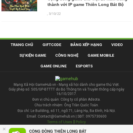
thành với IP game Thiên Long Bát Bộ
,
3/10/22
TRANG CHỦ
GIFTCODE
BẢNG XẾP HẠNG
VIDEO
SỰ KIỆN GAME
CÔNG NGHỆ
GAME MOBILE
GAME ONLINE
ESPORTS
Mạng Xã Hội GameHub.vn - Mạng xã hội dành cho game thủ Việt.
Giấy phép số: 505/GP-BTTTT do Bộ Thông tin và Truyền thông cấp ngày
16/10/2017.
Đơn vị chủ quản: Công ty cổ phần Adsota.
Chịu trách nhiệm: Ông Trần Quốc Toản.
Địa chỉ: Le Building, số 11, ngõ 71, Láng Hạ, Ba Đình, Hà Nội.
Email: Contact@Gamehub.vn | SĐT: 0975730600
|
Terms of Uses
Policy
×
CỘNG ĐỒNG THIÊN LONG BÁT