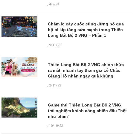
,
4/9/24
Chăm lo cày cuốc cũng đừng bỏ qua
bộ bí kíp tăng sức mạnh trong Thiên
Long Bát Bộ 2 VNG – Phần 1
,
9/11/22
Thiên Long Bát Bộ 2 VNG chính thức
ra mắt, nhanh tay tham gia Lễ Chào
Giang Hồ nhận ngay quà khủng
,
2/11/22
Game thủ Thiên Long Bát Bộ 2 VNG
trải nghiệm khinh công chiến đấu "hệt
như phim"
,
10/10/22