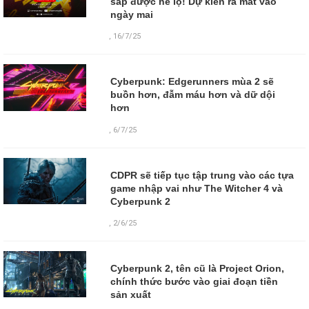
sắp được hé lộ! Dự kiến ra mắt vào
ngày mai
,
16/7/25
Cyberpunk: Edgerunners mùa 2 sẽ
buồn hơn, đẫm máu hơn và dữ dội
hơn
,
6/7/25
CDPR sẽ tiếp tục tập trung vào các tựa
game nhập vai như The Witcher 4 và
Cyberpunk 2
,
2/6/25
Cyberpunk 2, tên cũ là Project Orion,
chính thức bước vào giai đoạn tiền
sản xuất