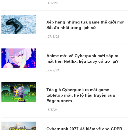
,
1/6/25
Xếp hạng những tựa game thế giới mở
đắt đỏ nhất trong lịch sử
,
27/5/25
Anime mới về Cyberpunk mới sắp ra
mắt trên Netflix, liệu Lucy có trở lại?
,
22/9/24
Tác giả Cyberpunk ra mắt game
tabletop mới, hé lộ hậu truyện của
Edgerunners
,
8/5/24
Cyberpunk 2077 đã kiếm về cho CDPR