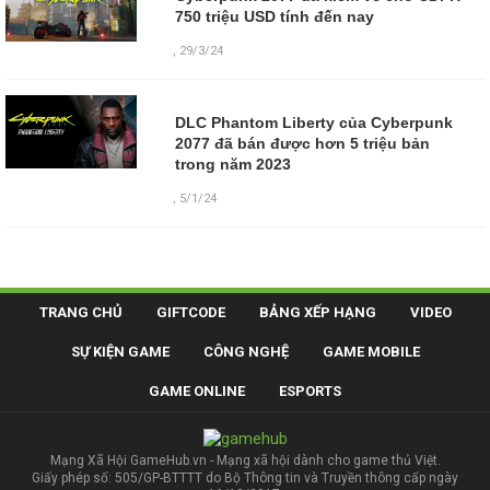
750 triệu USD tính đến nay
,
29/3/24
DLC Phantom Liberty của Cyberpunk
2077 đã bán được hơn 5 triệu bản
trong năm 2023
,
5/1/24
TRANG CHỦ
GIFTCODE
BẢNG XẾP HẠNG
VIDEO
SỰ KIỆN GAME
CÔNG NGHỆ
GAME MOBILE
GAME ONLINE
ESPORTS
Mạng Xã Hội GameHub.vn - Mạng xã hội dành cho game thủ Việt.
Giấy phép số: 505/GP-BTTTT do Bộ Thông tin và Truyền thông cấp ngày