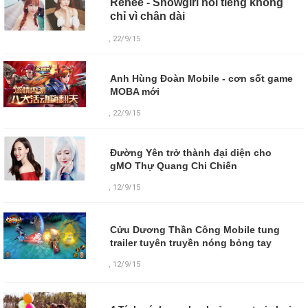
Renee - Showgirl nổi tiếng không
chỉ vì chân dài
, 22/9/15
Anh Hùng Đoàn Mobile - cơn sốt game
MOBA mới
, 22/9/15
Đường Yên trở thành đại diện cho
gMO Thự Quang Chi Chiến
, 12/9/15
Cửu Dương Thần Công Mobile tung
trailer tuyên truyền nóng bỏng tay
,
12/9/15