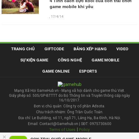
4 Tính cách cực kool của con trai chơi
game mobile khi yêu
,
17/4/14
TRANG CHỦ
GIFTCODE
BẢNG XẾP HẠNG
VIDEO
SỰ KIỆN GAME
CÔNG NGHỆ
GAME MOBILE
GAME ONLINE
ESPORTS
Mạng Xã Hội GameHub.vn - Mạng xã hội dành cho game thủ Việt.
Giấy phép số: 505/GP-BTTTT do Bộ Thông tin và Truyền thông cấp ngày
16/10/2017.
Đơn vị chủ quản: Công ty cổ phần Adsota.
Chịu trách nhiệm: Ông Trần Quốc Toản.
Địa chỉ: Le Building, số 11, ngõ 71, Láng Hạ, Ba Đình, Hà Nội.
Email: Contact@Gamehub.vn | SĐT: 0975730600
|
Terms of Uses
Policy
×