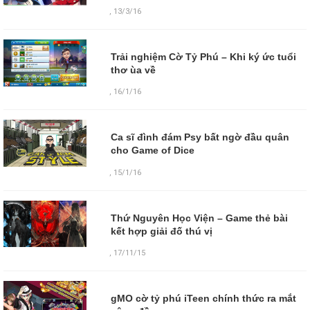
,
13/3/16
Trải nghiệm Cờ Tỷ Phú – Khi ký ức tuổi
thơ ùa về
,
16/1/16
Ca sĩ đình đám Psy bất ngờ đầu quân
cho Game of Dice
,
15/1/16
Thứ Nguyên Học Viện – Game thẻ bài
kết hợp giải đố thú vị
,
17/11/15
gMO cờ tỷ phú iTeen chính thức ra mắt