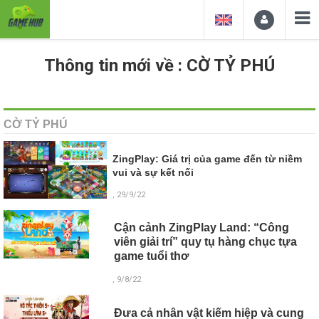
Thông tin mới về : CỜ TỶ PHÚ
CỜ TỶ PHÚ
ZingPlay: Giá trị của game đến từ niềm
vui và sự kết nối
, 29/9/22
Cận cảnh ZingPlay Land: “Công
viên giải trí” quy tụ hàng chục tựa
game tuổi thơ
, 9/8/22
Đưa cả nhân vật kiếm hiệp và cung