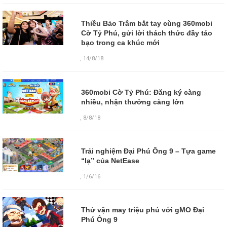
Thiều Bảo Trâm bắt tay cùng 360mobi
Cờ Tỷ Phú, gửi lời thách thức đầy táo
bạo trong ca khúc mới
,
14/8/18
360mobi Cờ Tỷ Phú: Đăng ký càng
nhiều, nhận thưởng càng lớn
,
8/8/18
Trải nghiệm Đại Phú Ông 9 – Tựa game
“lạ” của NetEase
,
1/6/16
Thử vận may triệu phú với gMO Đại
Phú Ông 9