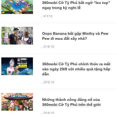
360mobi Cờ Tỷ Phú bất ngờ “leo top”
ngay trong kỳ nghỉ lễ
,
4/9/18
Oops Banana bắt gặp Misthy và Pew
Pew đi mua đất xây nhà?
,
31/8/18
360mobi Cờ Tỷ Phú chính thức ra mắt
vào ngày 29/8 với nhiều quà tặng hấp
dẫn
,
29/8/18
Những thành công đáng nể của
360mobi Cờ Tỷ Phú trên thế giới
,
23/8/18