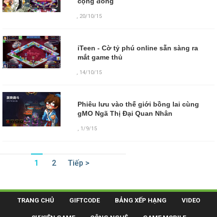
cộng đồng
,
20/10/15
iTeen - Cờ tỷ phú online sẵn sàng ra
mắt game thủ
,
14/10/15
Phiêu lưu vào thế giới bồng lai cùng
gMO Ngã Thị Đại Quan Nhân
,
1/9/15
1
2
Tiếp >
TRANG CHỦ
GIFTCODE
BẢNG XẾP HẠNG
VIDEO