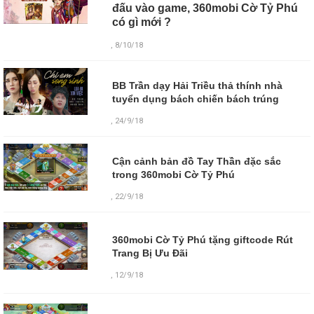
đấu vào game, 360mobi Cờ Tỷ Phú
có gì mới ?
, 8/10/18
BB Trần dạy Hải Triều thả thính nhà
tuyển dụng bách chiến bách trúng
, 24/9/18
Cận cảnh bản đồ Tay Thần đặc sắc
trong 360mobi Cờ Tỷ Phú
, 22/9/18
360mobi Cờ Tỷ Phú tặng giftcode Rút
Trang Bị Ưu Đãi
,
12/9/18