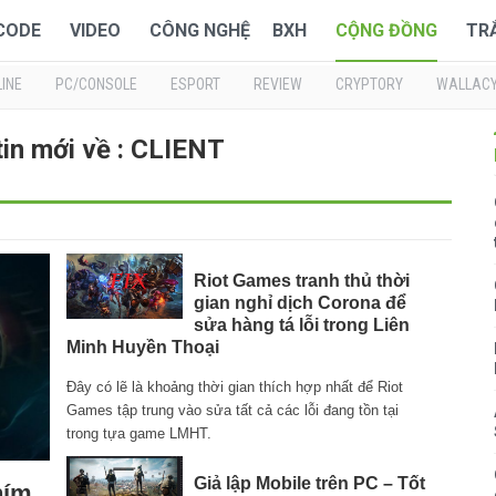
 CODE
VIDEO
CÔNG NGHỆ
BXH
CỘNG ĐỒNG
TR
INE
PC/CONSOLE
ESPORT
REVIEW
CRYPTORY
WALLAC
in mới về : CLIENT
Riot Games tranh thủ thời
gian nghỉ dịch Corona để
sửa hàng tá lỗi trong Liên
Minh Huyền Thoại
Đây có lẽ là khoảng thời gian thích hợp nhất để Riot
Games tập trung vào sửa tất cả các lỗi đang tồn tại
trong tựa game LMHT.
Giả lập Mobile trên PC – Tốt
hím