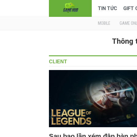
TIN TỨC
GIFT
MOBILE
GAME ONL
Thông t
CLIENT
Sau bao lần xém đập bàn p