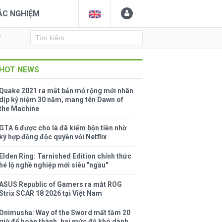
ẮC NGHIỆM
Y
HOT NEWS
Quake 2021 ra mắt bản mở rộng mới nhân
dịp kỷ niệm 30 năm, mang tên Dawn of
the Machine
GTA 6 được cho là đã kiếm bộn tiền nhờ
ký hợp đồng độc quyền với Netflix
Elden Ring: Tarnished Edition chính thức
hé lộ nghề nghiệp mới siêu "ngầu"
ASUS Republic of Gamers ra mắt ROG
Strix SCAR 18 2026 tại Việt Nam
Onimusha: Way of the Sword mất tầm 20
giờ để hoàn thành, hai mức độ khó dành