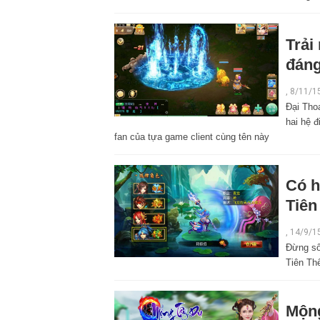
Trải
đáng
,
8/11/1
Đại Tho
hai hệ đ
fan của tựa game client cùng tên này
Có h
Tiên
,
14/9/1
Đừng số
Tiên Thế
Mộng