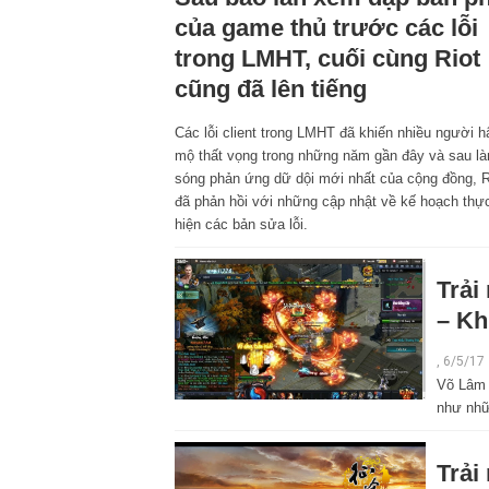
của game thủ trước các lỗi
trong LMHT, cuối cùng Riot
cũng đã lên tiếng
Các lỗi client trong LMHT đã khiến nhiều người 
mộ thất vọng trong những năm gần đây và sau là
sóng phản ứng dữ dội mới nhất của cộng đồng, R
đã phản hồi với những cập nhật về kế hoạch thự
hiện các bản sửa lỗi.
Trải
– Kh
, 6/5/17
Võ Lâm 
như nhữ
Trải