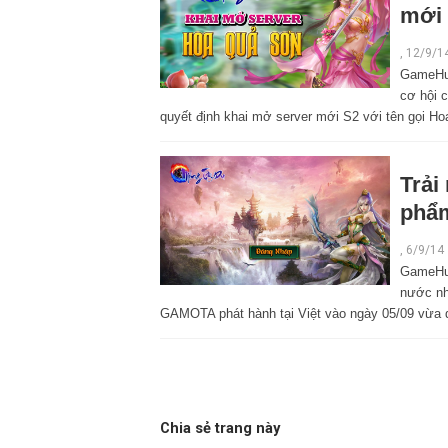
mới
,
12/9/1
GameHub
cơ hội 
quyết định khai mở server mới S2 với tên gọi H
Trải
phẩm
,
6/9/14
GameHub
nước nh
GAMOTA phát hành tại Việt vào ngày 05/09 vừa 
Chia sẻ trang này