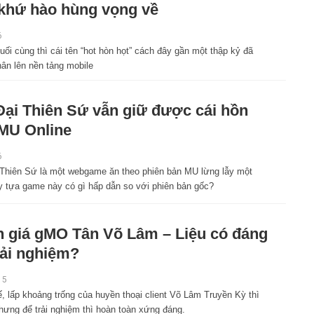
khứ hào hùng vọng về
6
uối cùng thì cái tên “hot hòn họt” cách đây gần một thập kỷ đã
ân lên nền tảng mobile
ại Thiên Sứ vẫn giữ được cái hồn
MU Online
6
Thiên Sứ là một webgame ăn theo phiên bản MU lừng lẫy một
ậy tựa game này có gì hấp dẫn so với phiên bản gốc?
 giá gMO Tân Võ Lâm – Liệu có đáng
rải nghiệm?
15
, lấp khoảng trống của huyền thoại client Võ Lâm Truyền Kỳ thì
hưng để trải nghiệm thì hoàn toàn xứng đáng.