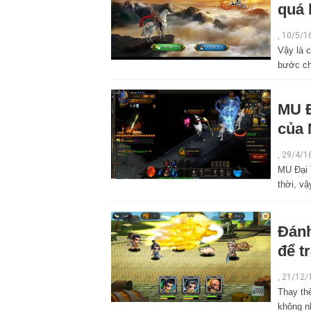
quá 
, 10/5/1
Vậy là c
bước ch
MU Đ
của 
,
29/4/1
MU Đại 
thời, v
Đánh
để t
,
21/12/
Thay thế
không n