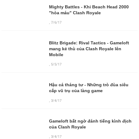
Mighty Battles - Khi Beach Head 2000
"hòa máu" Clash Royale
,
7/6/17
Blitz Brigade: Rival Tactics - Gameloft
mang kẻ thù của Clash Royale lên
Mobile
,
5/5/17
Hậu cá tháng tư - Những trò đùa siêu
cấp vũ trụ của làng game
,
3/4/17
Gameloft bất ngờ đánh tiếng kình địch
của Clash Royale
,
3/4/17