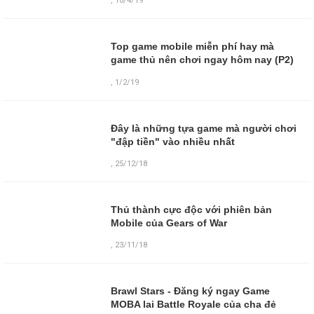
,
10/4/19
Top game mobile miễn phí hay mà
game thủ nên chơi ngay hôm nay (P2)
,
1/2/19
Đây là những tựa game mà người chơi
"đập tiền" vào nhiều nhất
,
25/12/18
Thủ thành cực độc với phiên bản
Mobile của Gears of War
,
23/11/18
Brawl Stars - Đăng ký ngay Game
MOBA lai Battle Royale của cha đẻ