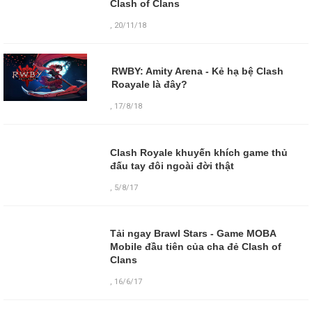
Clash of Clans
,
20/11/18
RWBY: Amity Arena - Kẻ hạ bệ Clash
Roayale là đây?
,
17/8/18
Clash Royale khuyến khích game thủ
đấu tay đôi ngoài đời thật
,
5/8/17
Tải ngay Brawl Stars - Game MOBA
Mobile đầu tiên của cha đẻ Clash of
Clans
,
16/6/17