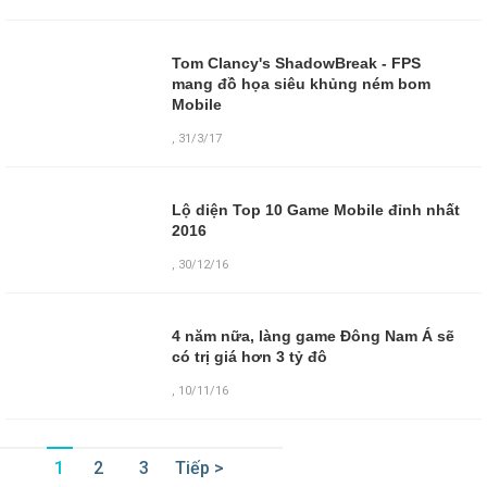
Tom Clancy's ShadowBreak - FPS
mang đồ họa siêu khủng ném bom
Mobile
,
31/3/17
Lộ diện Top 10 Game Mobile đỉnh nhất
2016
,
30/12/16
4 năm nữa, làng game Đông Nam Á sẽ
có trị giá hơn 3 tỷ đô
,
10/11/16
1
2
3
Tiếp >