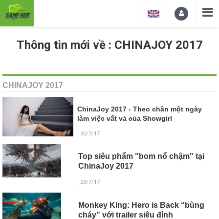
Thông tin mới về : CHINAJOY 2017
CHINAJOY 2017
ChinaJoy 2017 - Theo chân một ngày
làm việc vất vả của Showgirl
, 30/7/17
Top siêu phẩm "bom nổ chậm" tại
ChinaJoy 2017
, 29/7/17
Monkey King: Hero is Back “bùng
cháy” với trailer siêu đỉnh