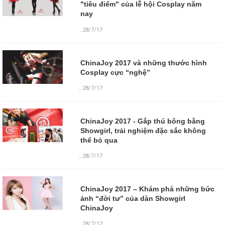
"tiêu điểm" của lễ hội Cosplay năm
nay
,
28/7/17
ChinaJoy 2017 và những thước hình
Cosplay cực “nghệ”
,
28/7/17
ChinaJoy 2017 - Gắp thú bông bằng
Showgirl, trải nghiệm đặc sắc không
thể bỏ qua
,
28/7/17
ChinaJoy 2017 – Khám phá những bức
ảnh “đời tư” của dàn Showgirl
ChinaJoy
,
28/7/17