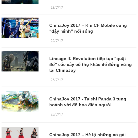
, 29/7/17
ChinaJoy 2017 – Khi CF Mobile cũng
“dậy mình” nổi sóng
, 29/7/17
Lineage II: Revolution tiếp tục “quật
đổ” các cây cổ thụ khác để đứng vững
tại ChinaJoy
, 28/7/17
ChinaJoy 2017 - Taichi Panda 3 tung
hoành với đồ họa điên người
,
28/7/17
ChinaJoy 2017 – Hé lộ những cô gái