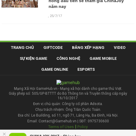
hồng đầu tiên sẽ tham gia ChinaJoy
năm nay
,
25/7/17
TRANG CHỦ
GIFTCODE
BẢNG XẾP HẠNG
VIDEO
SỰ KIỆN GAME
CÔNG NGHỆ
GAME MOBILE
GAME ONLINE
ESPORTS
Mạng Xã Hội GameHub.vn - Mạng xã hội dành cho game thủ Việt.
Giấy phép số: 505/GP-BTTTT do Bộ Thông tin và Truyền thông cấp ngày
16/10/2017.
Đơn vị chủ quản: Công ty cổ phần Adsota.
Chịu trách nhiệm: Ông Trần Quốc Toản.
Địa chỉ: Le Building, số 11, ngõ 71, Láng Hạ, Ba Đình, Hà Nội.
Email: Contact@Gamehub.vn | SĐT: 0975730600
|
Terms of Uses
Policy
×