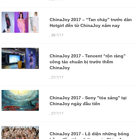
ChinaJoy 2017 – “Tan chảy” trước dàn
Hotgirl đến từ ChinaJoy năm nay
,
28/7/17
ChinaJoy 2017 - Tencent “rộn ràng”
công tác chuẩn bị trước thềm
ChinaJoy
,
27/7/17
ChinaJoy 2017 - Sony "tỏa sáng" tại
ChinaJoy ngày đầu tiên
,
27/7/17
ChinaJoy 2017 - Lộ diện những bóng