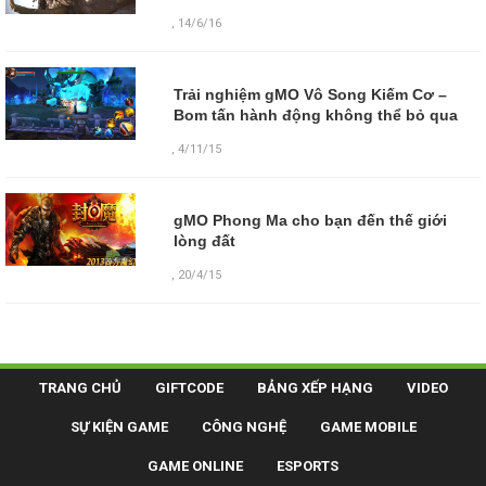
,
14/6/16
Trải nghiệm gMO Vô Song Kiếm Cơ –
Bom tấn hành động không thể bỏ qua
,
4/11/15
gMO Phong Ma cho bạn đến thế giới
lòng đất
,
20/4/15
TRANG CHỦ
GIFTCODE
BẢNG XẾP HẠNG
VIDEO
SỰ KIỆN GAME
CÔNG NGHỆ
GAME MOBILE
GAME ONLINE
ESPORTS