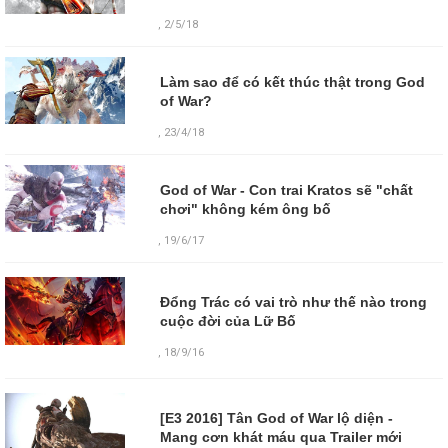
, 2/5/18
Làm sao để có kết thúc thật trong God
of War?
, 23/4/18
God of War - Con trai Kratos sẽ "chất
chơi" không kém ông bố
, 19/6/17
Đổng Trác có vai trò như thế nào trong
cuộc đời của Lữ Bố
,
18/9/16
[E3 2016] Tân God of War lộ diện -
Mang cơn khát máu qua Trailer mới