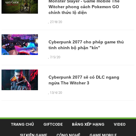
Monster Slayer - Game mobile The
Witcher phong cách Pokemon GO
chính thức lộ diện
,
27/8/20
Cyberpunk 2077 cho phép game thủ
tinh chỉnh bộ phận "kín"
,
7/5/20
Cyberpunk 2077 sẽ có DLC ngang
ngửa The Witcher 3
,
13/4/20
TRANG CHỦ
GIFTCODE
BẢNG XẾP HẠNG
VIDEO
SỰ KIỆN GAME
CÔNG NGHỆ
GAME MOBILE