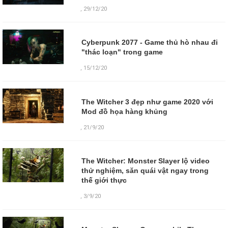
,
29/12/20
Cyberpunk 2077 - Game thủ hò nhau đi
"thác loạn" trong game
,
15/12/20
The Witcher 3 đẹp như game 2020 với
Mod đồ họa hàng khủng
,
21/9/20
The Witcher: Monster Slayer lộ video
thử nghiệm, săn quái vật ngay trong
thế giới thực
,
3/9/20