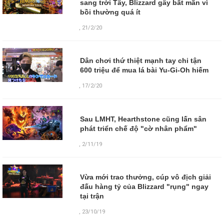
sang trời Tây, Blizzard gây bất mãn vì
bồi thường quá ít
,
21/2/20
Dân chơi thứ thiệt mạnh tay chi tận
600 triệu để mua lá bài Yu-Gi-Oh hiếm
,
17/2/20
Sau LMHT, Hearthstone cũng lấn sân
phát triển chế độ "cờ nhân phẩm"
,
2/11/19
Vừa mới trao thưởng, cúp vô địch giải
đấu hàng tỷ của Blizzard "rụng" ngay
tại trận
,
23/10/19