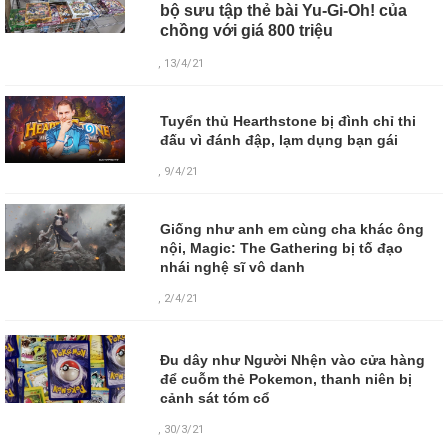
bộ sưu tập thẻ bài Yu-Gi-Oh! của
chồng với giá 800 triệu
, 13/4/21
Tuyển thủ Hearthstone bị đình chỉ thi
đấu vì đánh đập, lạm dụng bạn gái
, 9/4/21
Giống như anh em cùng cha khác ông
nội, Magic: The Gathering bị tố đạo
nhái nghệ sĩ vô danh
, 2/4/21
Đu dây như Người Nhện vào cửa hàng
để cuỗm thẻ Pokemon, thanh niên bị
cảnh sát tóm cổ
,
30/3/21