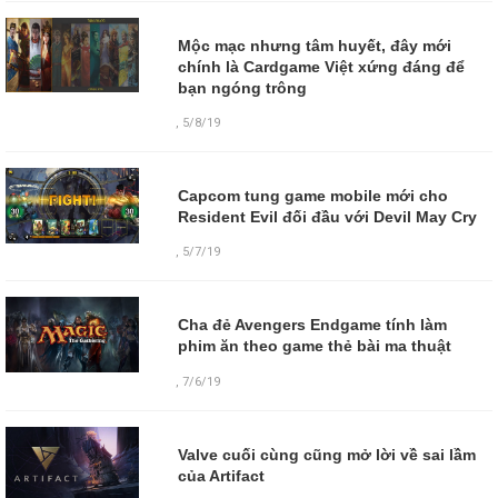
Mộc mạc nhưng tâm huyết, đây mới
chính là Cardgame Việt xứng đáng để
bạn ngóng trông
,
5/8/19
Capcom tung game mobile mới cho
Resident Evil đối đầu với Devil May Cry
,
5/7/19
Cha đẻ Avengers Endgame tính làm
phim ăn theo game thẻ bài ma thuật
,
7/6/19
Valve cuối cùng cũng mở lời về sai lầm
của Artifact