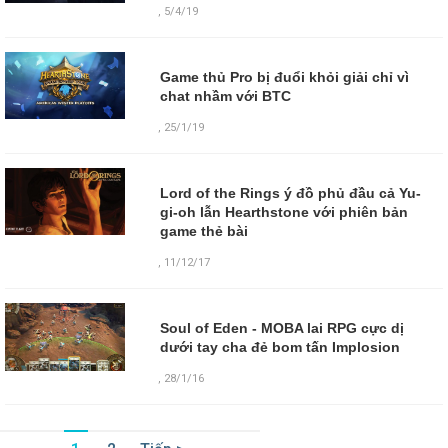
,
5/4/19
Game thủ Pro bị đuổi khỏi giải chỉ vì
chat nhầm với BTC
,
25/1/19
Lord of the Rings ý đồ phủ đầu cả Yu-
gi-oh lẫn Hearthstone với phiên bản
game thẻ bài
,
11/12/17
Soul of Eden - MOBA lai RPG cực dị
dưới tay cha đẻ bom tấn Implosion
,
28/1/16