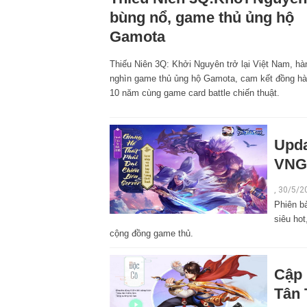
bùng nổ, game thủ ủng hộ
Gamota
Thiếu Niên 3Q: Khởi Nguyên trở lại Việt Nam, hà
nghìn game thủ ủng hộ Gamota, cam kết đồng h
10 năm cùng game card battle chiến thuật.
Upda
VNG 
, 30/5/2
Phiên bả
siêu ho
cộng đồng game thủ.
Cập 
Tân 