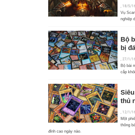
,
18/5/1
Vụ Scan
nghiệp d
Bộ b
bị đ
,
27/1/1
Bộ bài m
cắp khỏ
Siêu
thủ 
,
12/1/1
Một phi
thông bá
đỉnh cao ngày nào.