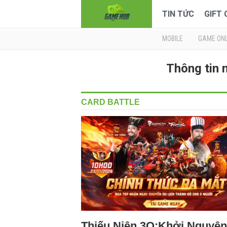
TIN TỨC
GIFT
MOBILE
GAME ONL
Thông tin
CARD BATTLE
Thiếu Niên 3Q:Khởi Nguyên