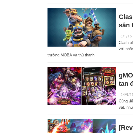
Clas
sân 
,
5/1/16
Clash o
với nhân
trường MOBA và thủ thành.
gMO 
tan 
,
24/9/1
Cùng đế
vật, nh
[Rev