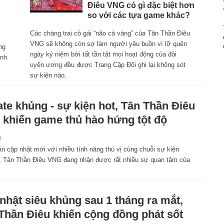
Điêu VNG có gì đặc biệt hơn
so với các tựa game khác?
Các chàng trai cô gái “não cá vàng” của Tân Thần Điêu
VNG sẽ không còn sợ làm người yêu buồn vì lỡ quên
ng
ngày kỷ niệm bởi tất tần tật mọi hoạt động của đôi
ành
uyên ương đều được Trang Cặp Đôi ghi lại không sót
sự kiện nào.
te khủng - sự kiện hot, Tân Thần Điêu
khiến game thủ hào hứng tột độ
0
n cập nhật mới với nhiều tính năng thú vị cùng chuỗi sự kiện
t, Tân Thần Điêu VNG đang nhận được rất nhiều sự quan tâm của
nhật siêu khủng sau 1 tháng ra mắt,
Thần Điêu khiến cộng đồng phát sốt