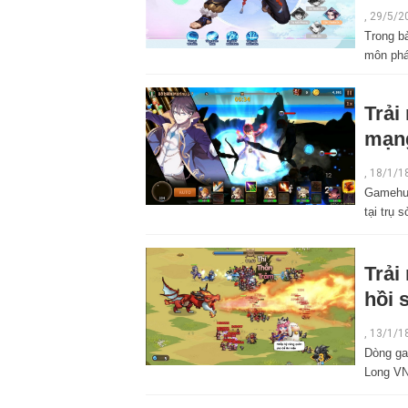
, 29/5/2
Trong b
môn phá
Trải
mạng
,
18/1/1
Gamehub
tại trụ
Trải
hồi 
,
13/1/1
Dòng ga
Long VN