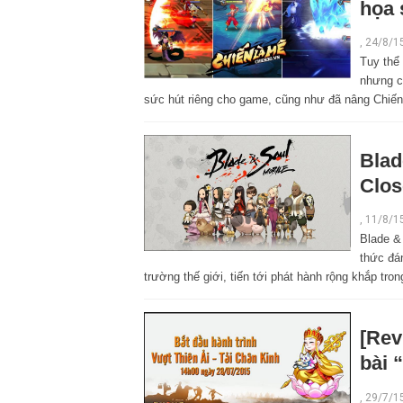
họa 
,
24/8/1
Tuy thể 
nhưng c
sức hút riêng cho game, cũng như đã nâng Chiế
Blad
Clos
,
11/8/1
Blade &
thức đán
trường thế giới, tiến tới phát hành rộng khắp tron
[Rev
bài 
,
29/7/1