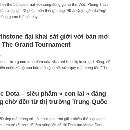
 chơi thẻ bài quen mặt với cộng đồng game thủ Việt, Phong Thần
đã sử dụng ” 72 phép thần thông” cùng “49 ải Quỷ ngăn đường”
dòng game thẻ bài này
thstone đại khai sát giới với bản mở
 The Grand Tournament
5
one - tựa game đình đám của Blizzard trên thị trường di động, sẽ
iến cuộc đổ bộ của bản mở rộng hết sức quy mô mang tên "The
c Dota – siêu phẩm « con lai » đáng
 chờ đến từ thị trường Trung Quốc
5
D đẹp mắt cùng với lối chơi pha trộn giữa nhiều thể loại game
au, có vẻ rất hợp để làm sáng lên đề tài Dota mà Magic Dota