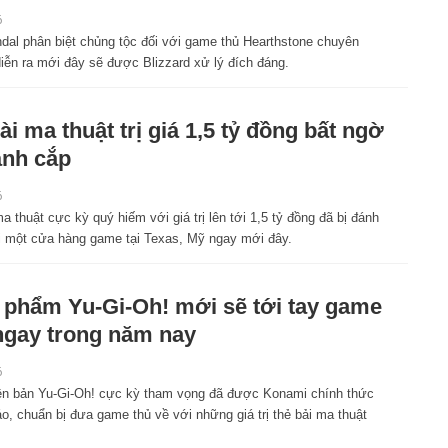
6
dal phân biệt chủng tộc đối với game thủ Hearthstone chuyên
iễn ra mới đây sẽ được Blizzard xử lý đích đáng.
ài ma thuật trị giá 1,5 tỷ đồng bất ngờ
ánh cắp
6
a thuật cực kỳ quý hiếm với giá trị lên tới 1,5 tỷ đồng đã bị đánh
i một cửa hàng game tại Texas, Mỹ ngay mới đây.
 phẩm Yu-Gi-Oh! mới sẽ tới tay game
ngay trong năm nay
6
ên bản Yu-Gi-Oh! cực kỳ tham vọng đã được Konami chính thức
o, chuẩn bị đưa game thủ về với những giá trị thẻ bải ma thuật