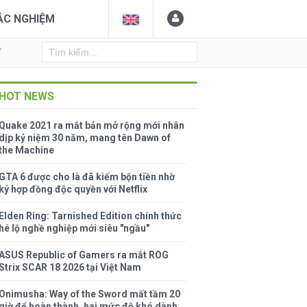
ẮC NGHIỆM
Y
HOT NEWS
Quake 2021 ra mắt bản mở rộng mới nhân
dịp kỷ niệm 30 năm, mang tên Dawn of
the Machine
GTA 6 được cho là đã kiếm bộn tiền nhờ
ký hợp đồng độc quyền với Netflix
Elden Ring: Tarnished Edition chính thức
hé lộ nghề nghiệp mới siêu "ngầu"
ASUS Republic of Gamers ra mắt ROG
Strix SCAR 18 2026 tại Việt Nam
Onimusha: Way of the Sword mất tầm 20
giờ để hoàn thành, hai mức độ khó dành