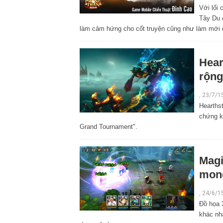
Với lối
Tây Du 
làm cảm hứng cho cốt truyện cũng như làm mới 
Hear
rộng
,
23/7/1
Hearthst
chứng k
Grand Tournament".
Magi
mong
,
24/6/1
Đồ họa 3
khác nh