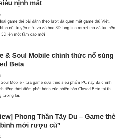
siêu nịnh mắt
5
loại game thẻ bài đánh theo lượt đã quen mặt game thủ Việt,
hính cốt truyện mới và đồ họa 3D lung linh mượt mà đã tạo nên
n 3D lên một tầm cao mới
e & Soul Mobile chính thức nổ súng
ed Beta
5
 Soul Mobile - tựa game dựa theo siêu phẩm PC nay đã chính
h tiếng thời điểm phát hành của phiên bản Closed Beta tại thị
g tương lai.
iew] Phong Thần Tây Du – Game thẻ
“bình mới rượu cũ”
5