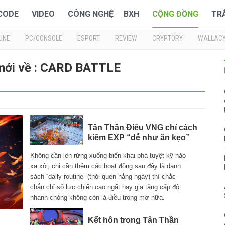
 CODE
VIDEO
CÔNG NGHỆ
BXH
CỘNG ĐỒNG
TR
INE
PC/CONSOLE
ESPORT
REVIEW
CRYPTORY
WALLAC
 mới về : CARD BATTLE
Tân Thần Điêu VNG chỉ cách
kiếm EXP “dễ như ăn kẹo”
Không cần lên rừng xuống biển khai phá tuyệt kỹ nào
xa xôi, chỉ cần thêm các hoạt động sau đây là danh
sách “daily routine” (thói quen hằng ngày) thì chắc
chắn chỉ số lực chiến cao ngất hay gia tăng cấp độ
nhanh chóng không còn là điều trong mơ nữa.
Kết hôn trong Tân Thần