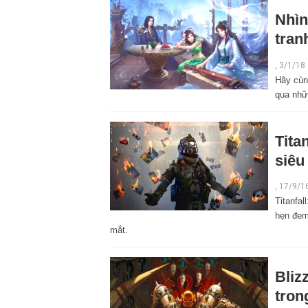
Nhìn
tra
,
3/1/18
Hãy cùn
qua nhữ
Tita
siêu
,
17/9/1
Titanfal
hẹn đem
mắt.
Bliz
tron