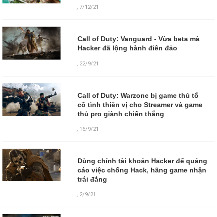
,
7/12/21
Call of Duty: Vanguard - Vừa beta mà
Hacker đã lộng hành điên đảo
,
22/9/21
Call of Duty: Warzone bị game thủ tố
cố tình thiên vị cho Streamer và game
thủ pro giành chiến thắng
,
16/9/21
Dùng chính tài khoản Hacker để quảng
cáo việc chống Hack, hãng game nhận
trái đắng
,
2/9/21