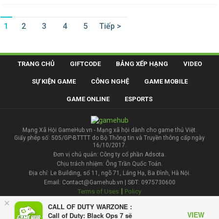
1
2
3
4
5
Tiếp >
TRANG CHỦ
GIFTCODE
BẢNG XẾP HẠNG
VIDEO
SỰ KIỆN GAME
CÔNG NGHỆ
GAME MOBILE
GAME ONLINE
ESPORTS
Mạng Xã Hội GameHub.vn - Mạng xã hội dành cho game thủ Việt.
Giấy phép số: 505/GP-BTTTT do Bộ Thông tin và Truyền thông cấp ngày
16/10/2017.
Đơn vị chủ quản: Công ty cổ phần Adsota.
Chịu trách nhiệm: Ông Trần Quốc Toản.
Địa chỉ: Le Building, số 11, ngõ 71, Láng Hạ, Ba Đình, Hà Nội.
Email: Contact@Gamehub.vn | SĐT: 0975730600
|
Terms of Uses
Policy
×
CALL OF DUTY WARZONE :
Liên hệ đăng bài
VIEW
Call of Duty: Black Ops 7 sẽ