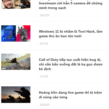
livestream với hẳn 5 camera để chứng
minh trong sạch
,
10/7/21
Windows 11 bị nhầm là Tool Hack, làm
game thủ ăn ban tức tưởi
,
6/7/21
Call of Duty tiếp tục xuất hiện bug dị,
chỉ cần bắn xuống đất là hạ gục được
kẻ địch
,
1/7/21
Hoảng hồn đang live game thì bị trộm
dí súng vào lưng
,
22/6/21