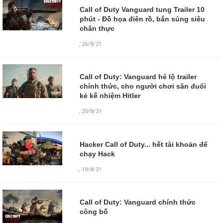
Call of Duty Vanguard tung Trailer 10
phút - Đồ họa điên rồ, bắn súng siêu
chân thực
,
26/8/21
Call of Duty: Vanguard hé lộ trailer
chính thức, cho người chơi săn đuổi
kẻ kế nhiệm Hitler
,
20/8/21
Hacker Call of Duty... hết tài khoản để
chạy Hack
,
19/8/21
Call of Duty: Vanguard chính thức
công bố