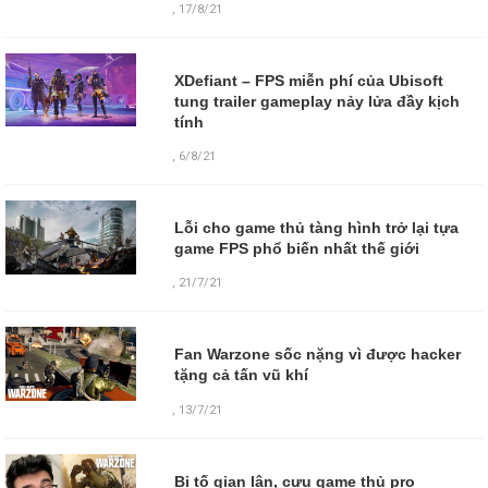
,
17/8/21
XDefiant – FPS miễn phí của Ubisoft
tung trailer gameplay nảy lửa đầy kịch
tính
,
6/8/21
Lỗi cho game thủ tàng hình trở lại tựa
game FPS phổ biến nhất thế giới
,
21/7/21
Fan Warzone sốc nặng vì được hacker
tặng cả tấn vũ khí
,
13/7/21
Bị tố gian lận, cựu game thủ pro