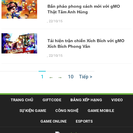
Bắn pháo phong cách mới với gMO
Thật Tâm Anh Hùng
,
22/10/15
Tái hiện trận chiến Xích Bích với gMO
Xích Bích Phong Vân
,
22/10/15
1
←
→
10
Tiếp >
TRANG CHỦ
GIFTCODE
BẢNG XẾP HẠNG
VIDEO
SỰ KIỆN GAME
CÔNG NGHỆ
GAME MOBILE
GAME ONLINE
ESPORTS