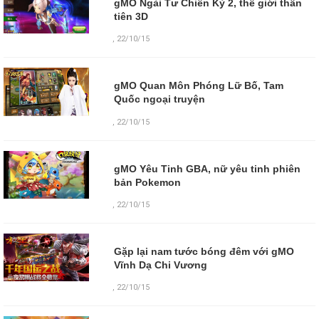
gMO Ngải Tư Chiến Kỷ 2, thế giới thần
tiên 3D
,
22/10/15
gMO Quan Môn Phóng Lữ Bố, Tam
Quốc ngoại truyện
,
22/10/15
gMO Yêu Tinh GBA, nữ yêu tinh phiên
bản Pokemon
,
22/10/15
Gặp lại nam tước bóng đêm với gMO
Vĩnh Dạ Chi Vương
,
22/10/15