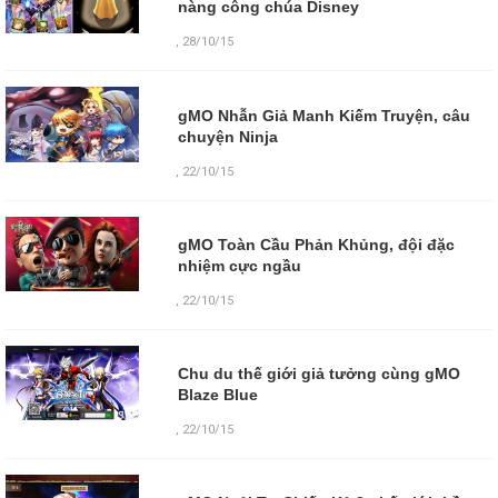
nàng công chúa Disney
,
28/10/15
gMO Nhẫn Giả Manh Kiếm Truyện, câu
chuyện Ninja
,
22/10/15
gMO Toàn Cầu Phản Khủng, đội đặc
nhiệm cực ngầu
,
22/10/15
Chu du thế giới giả tưởng cùng gMO
Blaze Blue
,
22/10/15