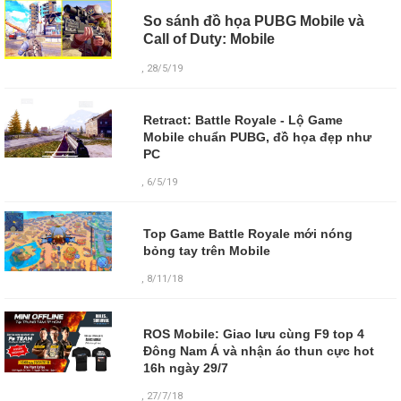
So sánh đồ họa PUBG Mobile và
Call of Duty: Mobile
, 28/5/19
Retract: Battle Royale - Lộ Game
Mobile chuẩn PUBG, đồ họa đẹp như
PC
, 6/5/19
Top Game Battle Royale mới nóng
bỏng tay trên Mobile
, 8/11/18
ROS Mobile: Giao lưu cùng F9 top 4
Đông Nam Á và nhận áo thun cực hot
16h ngày 29/7
,
27/7/18