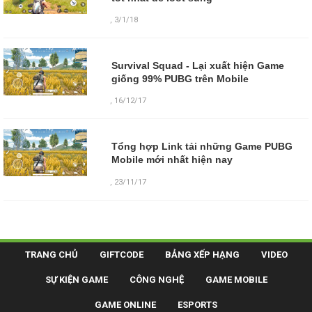
,
3/1/18
Survival Squad - Lại xuất hiện Game
giống 99% PUBG trên Mobile
,
16/12/17
Tổng hợp Link tải những Game PUBG
Mobile mới nhất hiện nay
,
23/11/17
TRANG CHỦ
GIFTCODE
BẢNG XẾP HẠNG
VIDEO
SỰ KIỆN GAME
CÔNG NGHỆ
GAME MOBILE
GAME ONLINE
ESPORTS