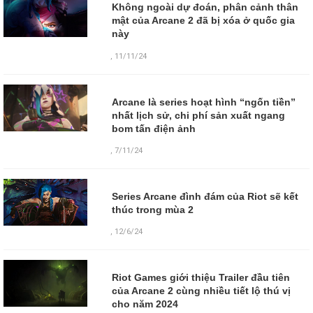
Không ngoài dự đoán, phân cảnh thân
mật của Arcane 2 đã bị xóa ở quốc gia
này
,
11/11/24
Arcane là series hoạt hình “ngốn tiền”
nhất lịch sử, chi phí sản xuất ngang
bom tấn điện ảnh
,
7/11/24
Series Arcane đình đám của Riot sẽ kết
thúc trong mùa 2
,
12/6/24
Riot Games giới thiệu Trailer đầu tiên
của Arcane 2 cùng nhiều tiết lộ thú vị
cho năm 2024