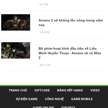
,
6/1/24
Arcane 2 sẽ không lên sóng trong năm
nay
,
12/4/23
Bộ phim hoạt hình đầu tiên về Liên
Minh Huyền Thoại - Arcane sẽ có Mùa
2
,
22/11/21
TRANG CHỦ
GIFTCODE
BẢNG XẾP HẠNG
VIDEO
SỰ KIỆN GAME
CÔNG NGHỆ
GAME MOBILE
GAME ONLINE
ESPORTS