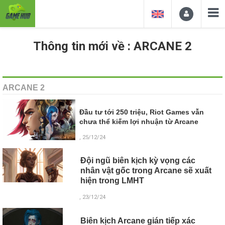
Thông tin mới về : ARCANE 2
ARCANE 2
Đầu tư tới 250 triệu, Riot Games vẫn
chưa thể kiếm lợi nhuận từ Arcane
, 25/12/24
Đội ngũ biên kịch kỳ vọng các
nhân vật gốc trong Arcane sẽ xuất
hiện trong LMHT
, 23/12/24
Biên kịch Arcane gián tiếp xác