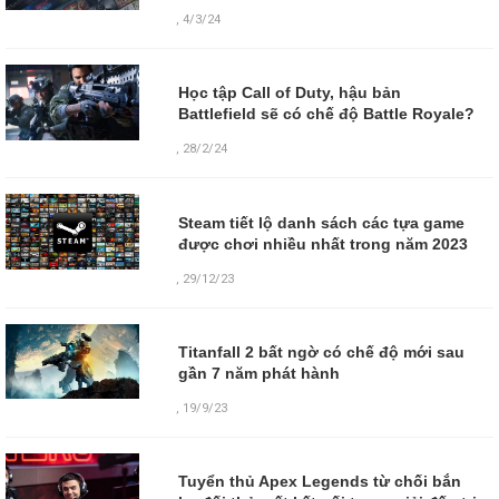
,
4/3/24
Học tập Call of Duty, hậu bản
Battlefield sẽ có chế độ Battle Royale?
,
28/2/24
Steam tiết lộ danh sách các tựa game
được chơi nhiều nhất trong năm 2023
,
29/12/23
Titanfall 2 bất ngờ có chế độ mới sau
gần 7 năm phát hành
,
19/9/23
Tuyển thủ Apex Legends từ chối bắn