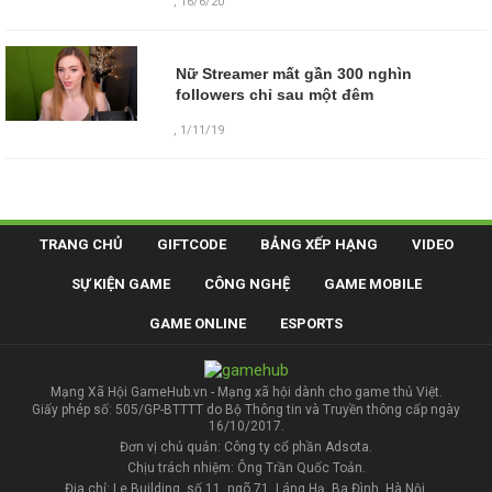
,
16/6/20
Nữ Streamer mất gần 300 nghìn
followers chỉ sau một đêm
,
1/11/19
TRANG CHỦ
GIFTCODE
BẢNG XẾP HẠNG
VIDEO
SỰ KIỆN GAME
CÔNG NGHỆ
GAME MOBILE
GAME ONLINE
ESPORTS
Mạng Xã Hội GameHub.vn - Mạng xã hội dành cho game thủ Việt.
Giấy phép số: 505/GP-BTTTT do Bộ Thông tin và Truyền thông cấp ngày
16/10/2017.
Đơn vị chủ quản: Công ty cổ phần Adsota.
Chịu trách nhiệm: Ông Trần Quốc Toản.
Địa chỉ: Le Building, số 11, ngõ 71, Láng Hạ, Ba Đình, Hà Nội.