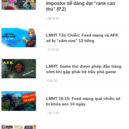
Impostor dễ dàng đạt “rank cao
thủ” (P.2)
, 28/9/20
LMHT Tốc Chiến: Feed mạng và AFK
sẽ bị “cấm cửa” 12 tiếng
, 21/9/20
LMHT: Game thủ được phép đầu hàng
sớm khi gặp phải trẻ trâu phá game
, 6/8/20
LMHT 10.15: Feed mạng quá nhiều sẽ
bị khóa acc 14 ngày
,
14/7/20