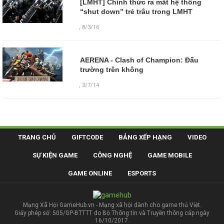
[LMHT] Chính thức ra mắt hệ thống
“shut down” trẻ trâu trong LMHT
,
8/3/16
AERENA - Clash of Champion: Đấu
trường trên không
,
3/7/14
TRANG CHỦ
GIFTCODE
BẢNG XẾP HẠNG
VIDEO
SỰ KIỆN GAME
CÔNG NGHỆ
GAME MOBILE
GAME ONLINE
ESPORTS
Mạng Xã Hội GameHub.vn - Mạng xã hội dành cho game thủ Việt.
Giấy phép số: 505/GP-BTTTT do Bộ Thông tin và Truyền thông cấp ngày
16/10/2017.