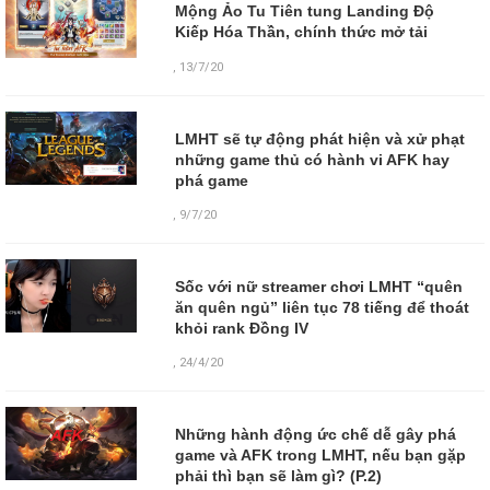
Mộng Ảo Tu Tiên tung Landing Độ
Kiếp Hóa Thần, chính thức mở tải
,
13/7/20
LMHT sẽ tự động phát hiện và xử phạt
những game thủ có hành vi AFK hay
phá game
,
9/7/20
Sốc với nữ streamer chơi LMHT “quên
ăn quên ngủ” liên tục 78 tiếng để thoát
khỏi rank Đồng IV
,
24/4/20
Những hành động ức chế dễ gây phá
game và AFK trong LMHT, nếu bạn gặp
phải thì bạn sẽ làm gì? (P.2)