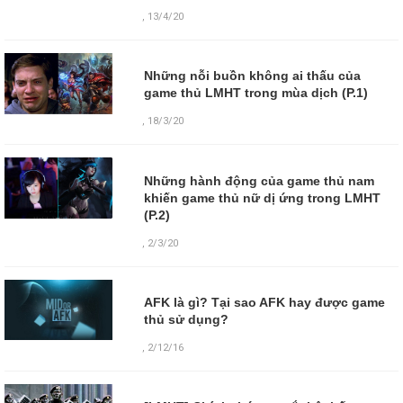
,
13/4/20
Những nỗi buồn không ai thấu của
game thủ LMHT trong mùa dịch (P.1)
,
18/3/20
Những hành động của game thủ nam
khiến game thủ nữ dị ứng trong LMHT
(P.2)
,
2/3/20
AFK là gì? Tại sao AFK hay được game
thủ sử dụng?
,
2/12/16