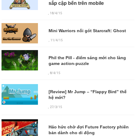
sắp cập bến trên mobile
, 18/4/15
Mini Warriors nối gót Starcraft: Ghost
, 11/4/15
Phil the Pill - điểm sáng mới cho làng
game action-puzzle
, 8/4/15
[Review] Mr Jump – “Flappy Bird” thế
hệ mới?
,
27/3/15
Háo hức chờ đợi Future Factory phiên
bản dành cho di động