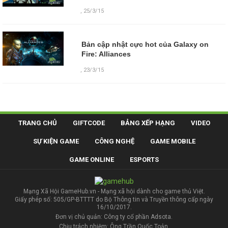
,
25/3/15
Bản cập nhật cực hot của Galaxy on
Fire: Alliances
,
23/3/15
TRANG CHỦ
GIFTCODE
BẢNG XẾP HẠNG
VIDEO
SỰ KIỆN GAME
CÔNG NGHỆ
GAME MOBILE
GAME ONLINE
ESPORTS
Mạng Xã Hội GameHub.vn - Mạng xã hội dành cho game thủ Việt.
Giấy phép số: 505/GP-BTTTT do Bộ Thông tin và Truyền thông cấp ngày
16/10/2017.
Đơn vị chủ quản: Công ty cổ phần Adsota.
Chịu trách nhiệm: Ông Trần Quốc Toản.