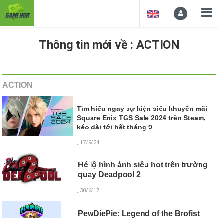
Thông tin mới về : ACTION
ACTION
Tìm hiểu ngay sự kiện siêu khuyến mãi
Square Enix TGS Sale 2024 trên Steam,
kéo dài tới hết tháng 9
, 17/9/24
Hé lộ hình ảnh siêu hot trên trường
quay Deadpool 2
, 30/6/17
PewDiePie: Legend of the Brofist