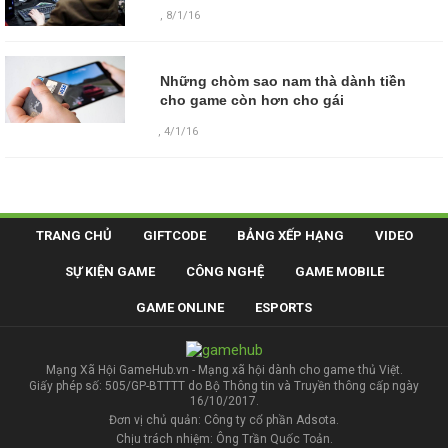
,
8/1/16
Những chòm sao nam thà dành tiền
cho game còn hơn cho gái
,
4/1/16
TRANG CHỦ
GIFTCODE
BẢNG XẾP HẠNG
VIDEO
SỰ KIỆN GAME
CÔNG NGHỆ
GAME MOBILE
GAME ONLINE
ESPORTS
Mạng Xã Hội GameHub.vn - Mạng xã hội dành cho game thủ Việt.
Giấy phép số: 505/GP-BTTTT do Bộ Thông tin và Truyền thông cấp ngày
16/10/2017.
Đơn vị chủ quản: Công ty cổ phần Adsota.
Chịu trách nhiệm: Ông Trần Quốc Toản.