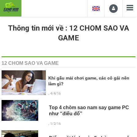
Thông tin mới về : 12 CHOM SAO VA
GAME
12 CHOM SAO VA GAME
Khi gấu mải chơi game, các cô gái nên
làm gì?
, 4/4/16
Top 4 chòm sao nam say game PC
như “điếu đổ”
, 1/2/16