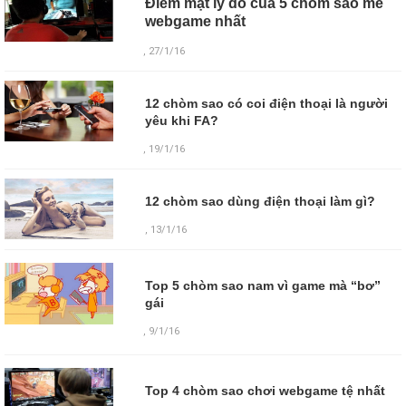
Điểm mặt lý do của 5 chòm sao mê
webgame nhất
, 27/1/16
12 chòm sao có coi điện thoại là người
yêu khi FA?
, 19/1/16
12 chòm sao dùng điện thoại làm gì?
, 13/1/16
Top 5 chòm sao nam vì game mà “bơ”
gái
,
9/1/16
Top 4 chòm sao chơi webgame tệ nhất