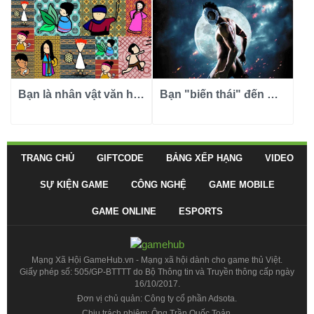
Bạn là nhân vật văn học Việt Nam nào?
Bạn "biến thái" đến mức nào?
TRANG CHỦ
GIFTCODE
BẢNG XẾP HẠNG
VIDEO
SỰ KIỆN GAME
CÔNG NGHỆ
GAME MOBILE
GAME ONLINE
ESPORTS
Mạng Xã Hội GameHub.vn - Mạng xã hội dành cho game thủ Việt.
Giấy phép số: 505/GP-BTTTT do Bộ Thông tin và Truyền thông cấp ngày
16/10/2017.
Đơn vị chủ quản: Công ty cổ phần Adsota.
Chịu trách nhiệm: Ông Trần Quốc Toản.