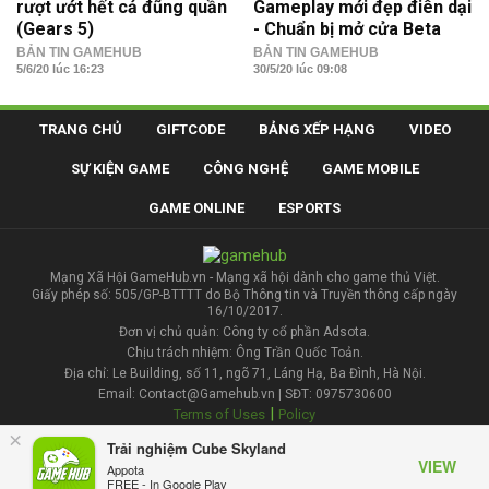
rượt ướt hết cả đũng quần
Gameplay mới đẹp điên dại
(Gears 5)
- Chuẩn bị mở cửa Beta
BẢN TIN GAMEHUB
BẢN TIN GAMEHUB
5/6/20 lúc 16:23
30/5/20 lúc 09:08
TRANG CHỦ
GIFTCODE
BẢNG XẾP HẠNG
VIDEO
SỰ KIỆN GAME
CÔNG NGHỆ
GAME MOBILE
GAME ONLINE
ESPORTS
Mạng Xã Hội GameHub.vn - Mạng xã hội dành cho game thủ Việt.
Giấy phép số: 505/GP-BTTTT do Bộ Thông tin và Truyền thông cấp ngày
16/10/2017.
Đơn vị chủ quản: Công ty cổ phần Adsota.
Chịu trách nhiệm: Ông Trần Quốc Toản.
Địa chỉ: Le Building, số 11, ngõ 71, Láng Hạ, Ba Đình, Hà Nội.
Email: Contact@Gamehub.vn | SĐT: 0975730600
|
Terms of Uses
Policy
×
Trải nghiệm Cube Skyland
Liên hệ đăng bài
VIEW
Appota
FREE - In Google Play