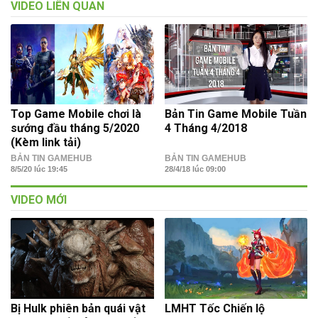
VIDEO LIÊN QUAN
Top Game Mobile chơi là
Bản Tin Game Mobile Tuần
sướng đầu tháng 5/2020
4 Tháng 4/2018
(Kèm link tải)
BẢN TIN GAMEHUB
BẢN TIN GAMEHUB
8/5/20 lúc 19:45
28/4/18 lúc 09:00
VIDEO MỚI
Bị Hulk phiên bản quái vật
LMHT Tốc Chiến lộ