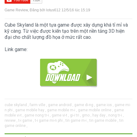
Game Review
, Đăng bởi
lotus612
12/5/16 lúc 15:19
Cube Skyland là một tựa game được xây dựng khá tỉ mỉ và
kỹ càng. Từ việc được kiến tạo trên một nền tảng 3D hiện
đại cho chất lượng đồ họa ở mức rất cao.
Link game:
cube skyland ,
farm ville ,
game android ,
game di-ng ,
game ios ,
game mi-
n phi ,
game mobile hay ,
game mobile m-i ,
game mobile online ,
game
mobile vi-t ,
game nong tr-i ,
game vi-t ,
gi-i tri ,
gmo ,
hay day ,
nong tr-i ,
review ,
t-i game ,
t-i game mi-n phi ,
tin game m-i ,
tin game mobile ,
tin
game online ,