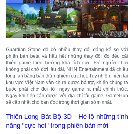
Guardian Stone đã có nhiều thay đổi đáng kể so với
phiên bản beta và hầu hết những thay đổi đó đều cải
thiện game theo hướng khá tích cực. Để người chơi
không phải chờ đợi lâu dài, NHN Entertainment đã chiều
lòng fan bằng bản thử nghiệm cực hot. Tuy nhiên, hiện tại
khu vực Việt Nam vẫn chưa được hỗ trợ, khiến chúng ta
buộc phải chờ đợi tới ngày game ra mắt chính thức.
Ngay khi tiếp cận được với địa chỉ tải game, GameHub
sẽ cập nhật cho bạn đọc trong thời gian sớm nhất.
Thiên Long Bát Bộ 3D - Hé lộ những tính
năng "cực hot" trong phiên bản mới