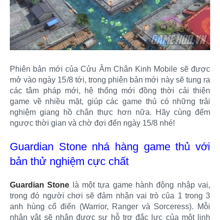
Phiên bản mới của Cửu Âm Chân Kinh Mobile sẽ được
mở vào ngày 15/8 tới, trong phiên bản mới này sẽ tung ra
các tâm pháp mới, hệ thống mới đồng thời cải thiện
game về nhiều mặt, giúp các game thủ có những trải
nghiệm giang hồ chân thực hơn nữa. Hãy cùng đếm
ngược thời gian và chờ đợi đến ngày 15/8 nhé!
Guardian Stone nhá hàng game thủ với
bản thử nghiệm cực chất
Guardian Stone
là một tựa game hành động nhập vai,
trong đó người chơi sẽ đảm nhận vai trò của 1 trong 3
anh hùng cổ điển (Warrior, Ranger và Sorceress). Mỗi
nhân vật sẽ nhận được sự hỗ trợ đắc lực của một linh