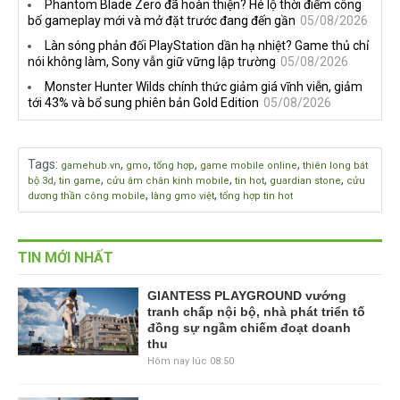
Phantom Blade Zero đã hoàn thiện? Hé lộ thời điểm công
bố gameplay mới và mở đặt trước đang đến gần
05/08/2026
Làn sóng phản đối PlayStation dần hạ nhiệt? Game thủ chỉ
nói không làm, Sony vẫn giữ vững lập trường
05/08/2026
Monster Hunter Wilds chính thức giảm giá vĩnh viễn, giảm
tới 43% và bổ sung phiên bản Gold Edition
05/08/2026
Tags
:
,
,
,
,
gamehub.vn
gmo
tổng hợp
game mobile online
thiên long bát
,
,
,
,
,
bộ 3d
tin game
cửu âm chân kinh mobile
tin hot
guardian stone
cửu
,
,
dương thần công mobile
làng gmo việt
tổng hợp tin hot
TIN MỚI NHẤT
GIANTESS PLAYGROUND vướng
tranh chấp nội bộ, nhà phát triển tố
đồng sự ngầm chiếm đoạt doanh
thu
Hôm nay lúc 08:50