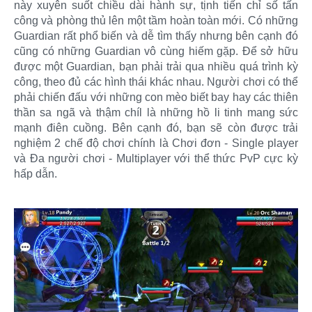
này xuyên suốt chiều dài hành sự, tịnh tiến chỉ số tấn
công và phòng thủ lên một tầm hoàn toàn mới. Có những
Guardian rất phổ biến và dễ tìm thấy nhưng bên cạnh đó
cũng có những Guardian vô cùng hiếm gặp. Để sở hữu
được một Guardian, bạn phải trải qua nhiều quá trình kỳ
công, theo đủ các hình thái khác nhau. Người chơi có thể
phải chiến đấu với những con mèo biết bay hay các thiên
thần sa ngã và thậm chíl là những hồ li tinh mang sức
mạnh điên cuồng. Bên cạnh đó, bạn sẽ còn được trải
nghiệm 2 chế độ chơi chính là Chơi đơn - Single player
và Đa người chơi - Multiplayer với thể thức PvP cực kỳ
hấp dẫn.