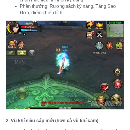
Phần thưởng: Rương sách kỹ năng, Tăng Sao
Đơn, điểm chiến tích …
2. Vũ khí siêu cấp mới (hơn cả vũ khí cam)