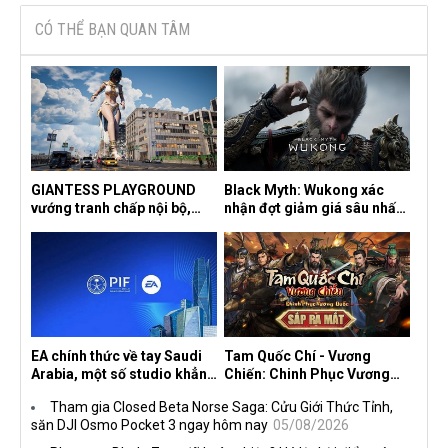
CÓ THỂ BẠN QUAN TÂM
GIANTESS PLAYGROUND
Black Myth: Wukong xác
vướng tranh chấp nội bộ,
nhận đợt giảm giá sâu nhất
nhà phát triển tố đồng sự
từ trước đến nay, ưu đãi 30%
ngầm chiếm đoạt doanh thu
trên mọi nền tảng
EA chính thức về tay Saudi
Tam Quốc Chí - Vương
Arabia, một số studio khẳng
Chiến: Chinh Phục Vương
định vẫn theo đuổi chiến
Quốc mở đăng ký trước tại
Tham gia Closed Beta Norse Saga: Cửu Giới Thức Tỉnh,
lược DEI
sáu thị trường Đông Nam Á
săn DJI Osmo Pocket 3 ngay hôm nay
05/08/2026