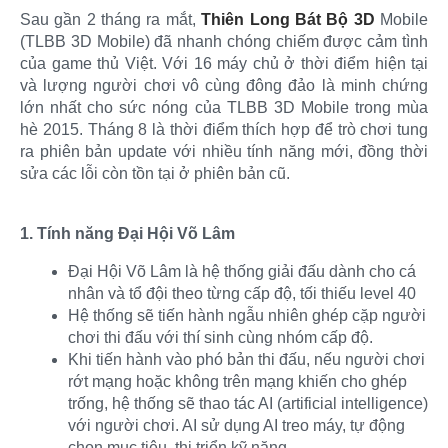
Sau gần 2 tháng ra mắt,
Thiên Long Bát Bộ 3D
Mobile
(TLBB 3D Mobile) đã nhanh chóng chiếm được cảm tình
của game thủ Việt. Với 16 máy chủ ở thời điểm hiện tại
và lượng người chơi vô cùng đông đảo là minh chứng
lớn nhất cho sức nóng của TLBB 3D Mobile trong mùa
hè 2015. Tháng 8 là thời điểm thích hợp để trò chơi tung
ra phiên bản update với nhiều tính năng mới, đồng thời
sửa các lỗi còn tồn tại ở phiên bản cũ.
1. Tính năng Đại Hội Võ Lâm
Đại Hội Võ Lâm là hệ thống giải đấu dành cho cá
nhân và tổ đội theo từng cấp độ, tối thiếu level 40
Hệ thống sẽ tiến hành ngẫu nhiên ghép cặp người
chơi thi đấu với thí sinh cùng nhóm cấp độ.
Khi tiến hành vào phó bản thi đấu, nếu người chơi
rớt mạng hoặc không trên mạng khiến cho ghép
trống, hệ thống sẽ thao tác AI (artificial intelligence)
với người chơi. AI sử dụng AI treo máy, tự động
chọn mục tiêu, thi triển kỹ năng.