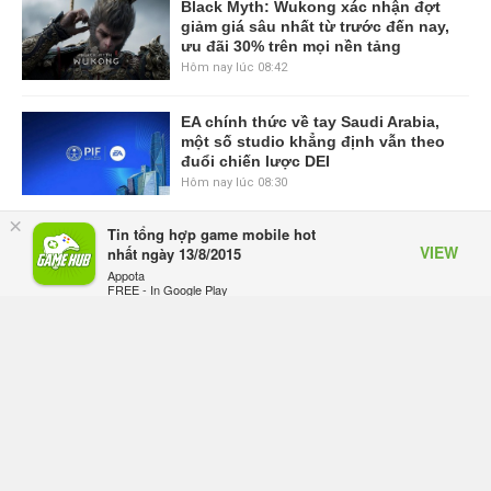
Black Myth: Wukong xác nhận đợt
giảm giá sâu nhất từ trước đến nay,
ưu đãi 30% trên mọi nền tảng
Hôm nay lúc 08:42
EA chính thức về tay Saudi Arabia,
một số studio khẳng định vẫn theo
đuổi chiến lược DEI
Hôm nay lúc 08:30
×
Tin tổng hợp game mobile hot
Tam Quốc Chí - Vương Chiến:
VIEW
nhất ngày 13/8/2015
Chinh Phục Vương Quốc mở đăng
Appota
ký trước tại sáu thị trường Đông
FREE - In Google Play
Nam Á
Hôm qua, lúc 18:49
Tham gia Closed Beta Norse Saga:
Cửu Giới Thức Tỉnh, săn DJI Osmo
Pocket 3 ngay hôm nay
Hôm qua, lúc 08:55