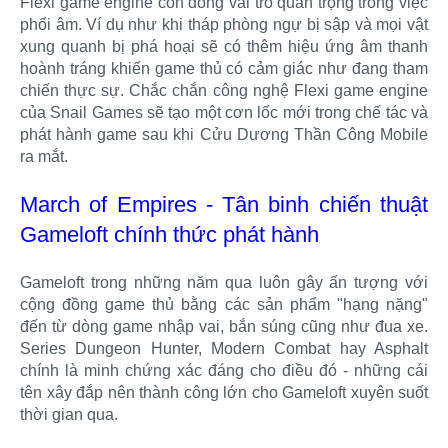
Flexi game engine còn đóng vai trò quan trọng trong việc
phối âm. Ví dụ như khi tháp phòng ngự bị sập và mọi vật
xung quanh bị phá hoại sẽ có thêm hiệu ứng âm thanh
hoành tráng khiến game thủ có cảm giác như đang tham
chiến thực sự. Chắc chắn công nghệ Flexi game engine
của Snail Games sẽ tạo một cơn lốc mới trong chế tác và
phát hành game sau khi Cửu Dương Thần Công Mobile
ra mắt.
March of Empires - Tân binh chiến thuật
Gameloft chính thức phát hành
Gameloft trong những năm qua luôn gây ấn tượng với
cộng đồng game thủ bằng các sản phẩm "hạng nặng"
đến từ dòng game nhập vai, bắn súng cũng như đua xe.
Series Dungeon Hunter, Modern Combat hay Asphalt
chính là minh chứng xác đáng cho điều đó - những cái
tên xây đắp nên thành công lớn cho Gameloft xuyên suốt
thời gian qua.