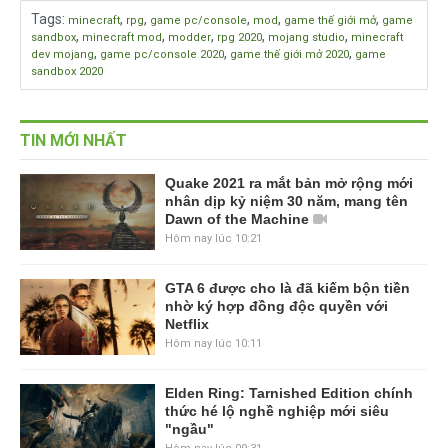
Tags
:
,
,
,
,
,
minecraft
rpg
game pc/console
mod
game thế giới mở
game
,
,
,
,
,
sandbox
minecraft mod
modder
rpg 2020
mojang studio
minecraft
,
,
,
dev mojang
game pc/console 2020
game thế giới mở 2020
game
sandbox 2020
TIN MỚI NHẤT
Quake 2021 ra mắt bản mở rộng mới
nhân dịp kỷ niệm 30 năm, mang tên
Dawn of the Machine
Hôm nay lúc 10:21
GTA 6 được cho là đã kiếm bộn tiền
nhờ ký hợp đồng độc quyền với
Netflix
Hôm nay lúc 10:11
Elden Ring: Tarnished Edition chính
thức hé lộ nghề nghiệp mới siêu
"ngầu"