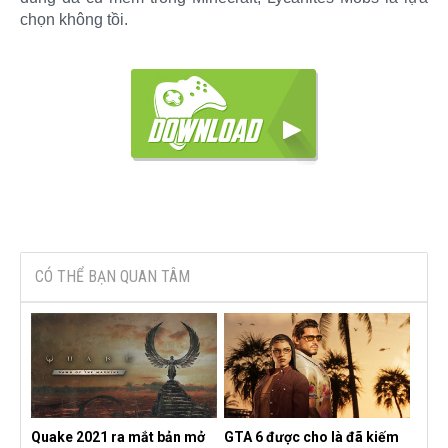
chọn không tồi.
CÓ THỂ BẠN QUAN TÂM
Quake 2021 ra mắt bản mở
GTA 6 được cho là đã kiếm