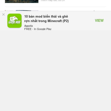
Hôm nay lúc 09:31
ASUS Republic of Gamers ra mắt
×
10 bản mod biến thái và ghê
ROG Strix SCAR 18 2026 tại Việt
VIEW
rợn nhất trong Minecraft (P2)
Nam
Appota
Hôm qua, lúc 10:34
FREE - In Google Play
Onimusha: Way of the Sword mất
tầm 20 giờ để hoàn thành, hai mức
độ khó dành cho newbie và lão làng
Hôm qua, lúc 10:27
Trailer gameplay mới của GTA 6
đăng độc quyền 6 tiếng trên Netflix,
Rockstar đang quá tham?
Hôm qua, lúc 10:15
GIANTESS PLAYGROUND vướng
tranh chấp nội bộ, nhà phát triển tố
đồng sự ngầm chiếm đoạt doanh
thu