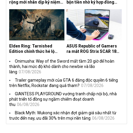
rộng mới nhân dịp kỷ niệm
bộn tiền nhờ ký hợp đồng
30 năm, mang tên Dawn of
độc quyền với Netflix
the Machine
Elden Ring: Tarnished
ASUS Republic of Gamers
Edition chính thức hé lộ
ra mắt ROG Strix SCAR 18
nghề nghiệp mới siêu "ngầu"
2026 tại Việt Nam
Onimusha: Way of the Sword mất tầm 20 giờ để hoàn
thành, hai mức độ khó dành cho newbie và lão
làng
07/08/2026
Trailer gameplay mới của GTA 6 đăng độc quyền 6 tiếng
trên Netflix, Rockstar đang quá tham?
07/08/2026
GIANTESS PLAYGROUND vướng tranh chấp nội bộ, nhà
phát triển tố đồng sự ngầm chiếm đoạt doanh
thu
06/08/2026
Black Myth: Wukong xác nhận đợt giảm giá sâu nhất từ
trước đến nay, ưu đãi 30% trên mọi nền tảng
06/08/2026