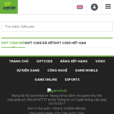
GIFT CODE MỚI
GIFT CODE ĐÃ HẾT
GIFT CODE HẾT HẠN
TRANG CHỦ
GIFTCODE
BẢNG XẾP HẠNG
VIDEO
SỰ KIỆN GAME
CÔNG NGHỆ
GAME MOBILE
GAME ONLINE
ESPORTS
Mạng Xã Hội GameHub.vn - Mạng xã hội dành cho game thủ Việt.
Giấy phép số: 505/GP-BTTTT do Bộ Thông tin và Truyền thông cấp ngày
16/10/2017.
Đơn vị chủ quản: Công ty cổ phần Adsota.
Chịu trách nhiệm: Ông Trần Quốc Toản.