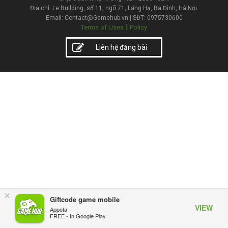
Địa chỉ: Le Building, số 11, ngõ 71, Láng Hạ, Ba Đình, Hà Nội.
Email: Contact@Gamehub.vn | SĐT: 0975730600
|
Terms of Uses
Policy
Liên hệ đăng bài
×
Giftcode game mobile
VIEW
Appota
FREE - In Google Play