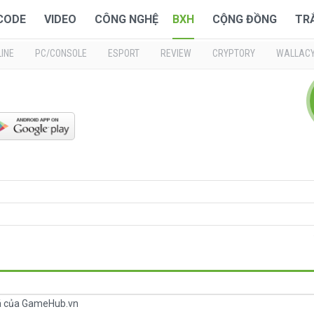
 CODE
VIDEO
CÔNG NGHỆ
BXH
CỘNG ĐỒNG
TR
INE
PC/CONSOLE
ESPORT
REVIEW
CRYPTORY
WALLAC
iá của GameHub.vn