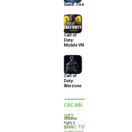
GunX: Fire
Call of
Duty:
Mobile VN
Call of
Duty:
Warzone
CÁC BÀI
VIẾT
Shadow
Fight 3
KHÁC TỪ
game
mobile hành