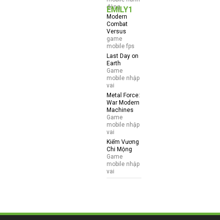
động
EMILY1
Modern
Combat
Versus
game
mobile fps
Last Day on
Earth
Game
mobile nhập
vai
Metal Force:
War Modern
Machines
Game
mobile nhập
vai
Kiếm Vương
Chi Mộng
Game
mobile nhập
vai