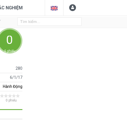
ẮC NGHIỆM
Y
0
0 phiếu
280
6/1/17
Hành Động
0 phiếu