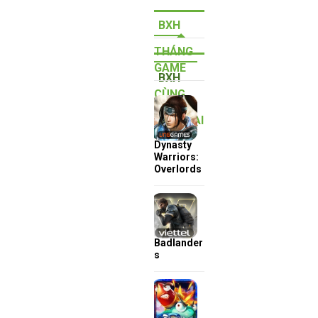
BXH
THÁNG
GAME
BXH
CÙNG
QUÝ
THỂ LOẠI
Dynasty
Warriors:
Overlords
Badlander
s