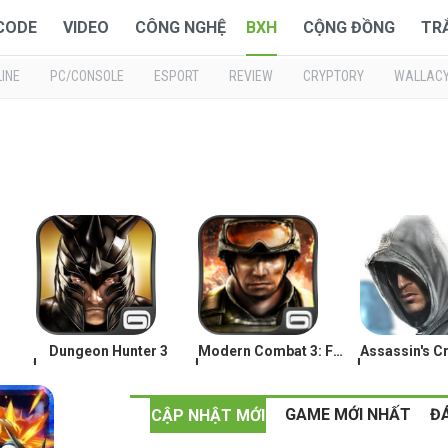
 CODE
VIDEO
CÔNG NGHỆ
BXH
CỘNG ĐỒNG
TR
INE
PC/CONSOLE
ESPORT
REVIEW
CRYPTORY
WALLAC
Dungeon Hunter 3
Modern Combat 3: Fallen Nation
,
,
,
Mọt Game
Mọt Game
Mọt Game
24/12/13
20/12/13
25/12/13
GAME MỚI NHẤT
Đ
CẬP NHẬT MỚI