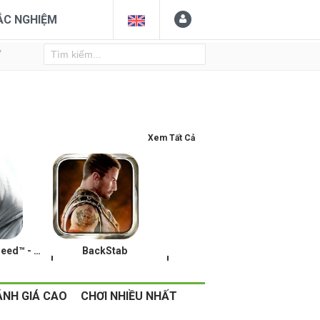
ẮC NGHIỆM
Y
Xem Tất Cả
Assassin's Creed™ - Altaïr's Chronicles
BackStab
,
,
Mọt Game
Mọt Game
16/12/13
16/12/13
ÁNH GIÁ CAO
CHƠI NHIỀU NHẤT