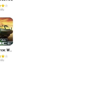
iếu
Metal Force: War Modern Machines
iếu