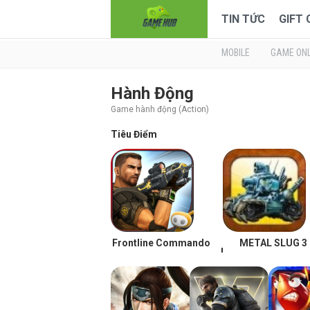
TIN TỨC
GIFT
MOBILE
GAME ONL
Hành Động
Game hành động (Action)
Tiêu Điểm
Frontline Commando
METAL SLUG 3
,
Mọt Game
20/12/13