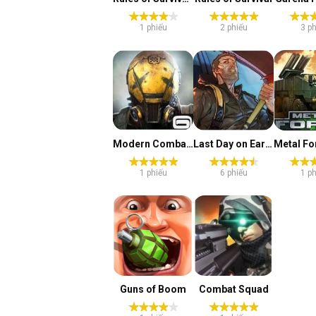
1 phiếu
2 phiếu
3 ph
Modern Combat Versus
Last Day on Earth
1 phiếu
6 phiếu
1 ph
Guns of Boom
Combat Squad