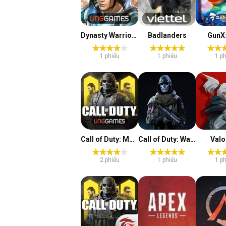
Dynasty Warriors: Overlords
Badlanders
GunX:
1 phiếu
1 phiếu
1 ph
Call of Duty: Mobile VN
Call of Duty: Warzone
Valo
2 phiếu
1 phiếu
1 ph