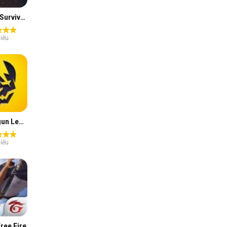
Arena of Survivors
iếu
Shadowgun Legends
iếu
ree Fire