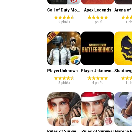
Call of Duty Mobile
Apex Legends
2 phiếu
1 phiếu
1 ph
PlayerUnknown's Battlegrounds Mobile
PlayerUnknown's Battlegrounds
5 phiếu
4 phiếu
1 ph
Rules of Survival PC
Rules of Survival
Garena F