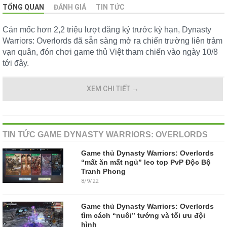
TỔNG QUAN
ĐÁNH GIÁ
TIN TỨC
Cán mốc hơn 2,2 triệu lượt đăng ký trước kỳ hạn, Dynasty
Warriors: Overlords đã sẵn sàng mở ra chiến trường liên trảm
vạn quân, đón chơi game thủ Việt tham chiến vào ngày 10/8
tới đây.
XEM CHI TIẾT
→
TIN TỨC GAME DYNASTY WARRIORS: OVERLORDS
Game thủ Dynasty Warriors: Overlords
“mất ăn mất ngủ” leo top PvP Độc Bộ
Tranh Phong
8/9/22
Game thủ Dynasty Warriors: Overlords
tìm cách “nuôi” tướng và tối ưu đội
hình