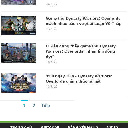
24/8/22
Game thủ Dynasty Warriors: Overlords
mách nhau cách vượt ải Luận Võ Tháp
19/8/22
Đi đâu cũng thấy game thủ Dynasty
Warriors: Overlords “nhắn tìm đồng
đội”
15/8/22
9:00 ngày 10/8 - Dynasty Warriors:
Overlords chính thức ra mắt
10/8/22
1
2
Tiếp
TRANG CHỦ
GIFTCODE
BẢNG XẾP HẠNG
VIDEO