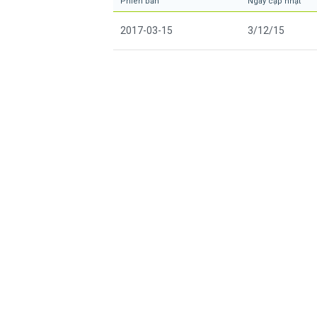
Phiên bản
Ngày cập nhật
2017-03-15
3/12/15