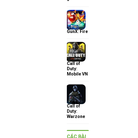
GunX: Fire
Call of
Duty:
Mobile VN
Call of
Duty:
Warzone
CÁC BÀI