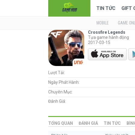
TIN TỨC
GIFT
MOBILE
GAME ONL
Crossfire Legends
Tựa game hành động
2017-03-15
Lượt Tải:
Ngày Phát Hành:
Chuyên Mục:
Đánh Giá:
TỔNG QUAN
ĐÁNH GIÁ
TIN TỨC
BÌN