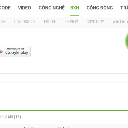
 CODE
VIDEO
CÔNG NGHỆ
BXH
CỘNG ĐỒNG
TR
INE
PC/CONSOLE
ESPORT
REVIEW
CRYPTORY
WALLAC
H LUẬN (13)