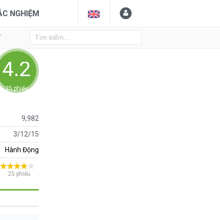
ẮC NGHIỆM
Y
4.24
25 phiếu
9,982
3/12/15
Hành Động
25 phiếu