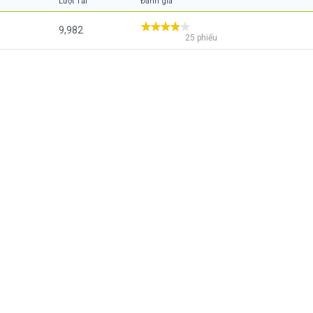
Lượt Tải
Đánh giá
9,982
25 phiếu