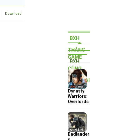
Download
BXH
THÁNG
GAME
BXH
CÙNG
QUÝ
THỂ LOẠI
Dynasty
Warriors:
Overlords
Badlander
s