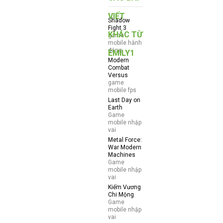
VIẾT
Shadow
Fight 3
KHÁC TỪ
game
mobile hành
động
EMILY1
Modern
Combat
Versus
game
mobile fps
Last Day on
Earth
Game
mobile nhập
vai
Metal Force:
War Modern
Machines
Game
mobile nhập
vai
Kiếm Vương
Chi Mộng
Game
mobile nhập
vai