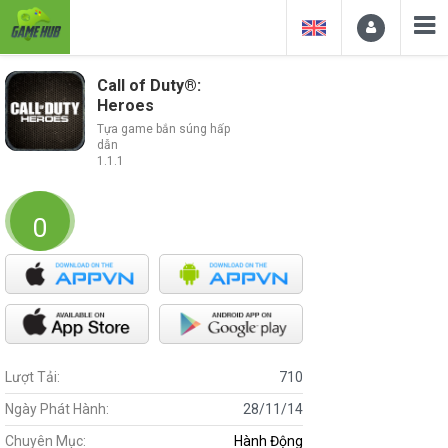
Call of Duty®:
Heroes
Tựa game bắn súng hấp
dẫn
1.1.1
0
Lượt Tải:
710
Ngày Phát Hành:
28/11/14
Chuyên Mục:
Hành Động