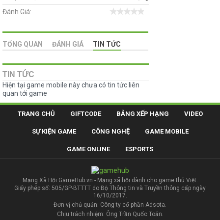
Đánh Giá:
TỔNG QUAN
ĐÁNH GIÁ
TIN TỨC
TIN TỨC
Hiện tại game mobile này chưa có tin tức liên
quan tới game
TRANG CHỦ
GIFTCODE
BẢNG XẾP HẠNG
VIDEO
SỰ KIỆN GAME
CÔNG NGHỆ
GAME MOBILE
GAME ONLINE
ESPORTS
Mạng Xã Hội GameHub.vn - Mạng xã hội dành cho game thủ Việt.
Giấy phép số: 505/GP-BTTTT do Bộ Thông tin và Truyền thông cấp ngày
16/10/2017.
Đơn vị chủ quản: Công ty cổ phần Adsota.
Chịu trách nhiệm: Ông Trần Quốc Toản.