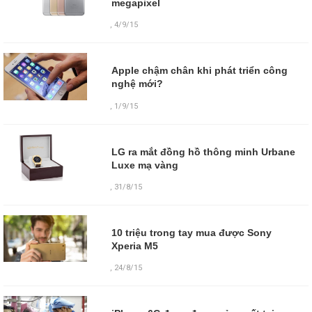
megapixel
,
4/9/15
Apple chậm chân khi phát triển công
nghệ mới?
,
1/9/15
LG ra mắt đồng hồ thông minh Urbane
Luxe mạ vàng
,
31/8/15
10 triệu trong tay mua được Sony
Xperia M5
,
24/8/15