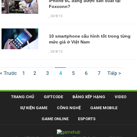
iPhone 6C đang được sản xuất tại
Foxconn?
,
24/8/15
10 smartphone cấu hình tốt trong từng
mức giá ở Việt Nam
,
24/8/15
< Trước
1
2
3
4
5
6
7
Tiếp >
TRANG CHỦ
GIFTCODE
BẢNG XẾP HẠNG
VIDEO
SỰ KIỆN GAME
CÔNG NGHỆ
GAME MOBILE
GAME ONLINE
ESPORTS