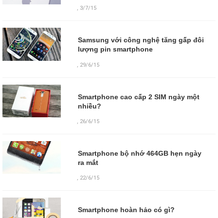
,
3/7/15
Samsung với công nghệ tăng gấp đôi
lượng pin smartphone
,
29/6/15
Smartphone cao cấp 2 SIM ngày một
nhiều?
,
26/6/15
Smartphone bộ nhớ 464GB hẹn ngày
ra mắt
,
22/6/15
Smartphone hoàn hảo có gì?