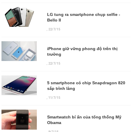
LG tung ra smartphone chụp selfie -
Bello II
,
22/7/15
iPhone giữ vững phong độ trên thị
trường
,
22/7/15
5 smartphone có chip Snapdragon 820
sắp trình làng
,
11/7/15
Smartwatch bí ẩn của tổng thống Mỹ
Obama
,
9/7/15