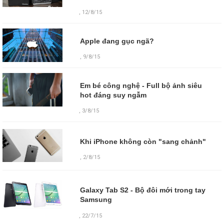
, 12/8/15
Apple đang gục ngã?
, 9/8/15
Em bé công nghệ - Full bộ ảnh siêu
hot đáng suy ngẫm
, 3/8/15
Khi iPhone không còn "sang chảnh"
,
2/8/15
Galaxy Tab S2 - Bộ đôi mới trong tay
Samsung
,
22/7/15