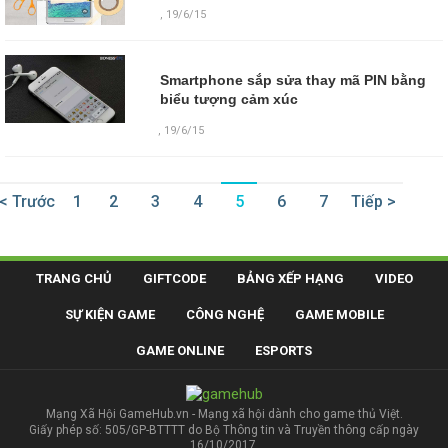
,
19/6/15
Smartphone sắp sửa thay mã PIN bằng
biểu tượng cảm xúc
,
19/6/15
< Trước
1
2
3
4
5
6
7
Tiếp >
TRANG CHỦ
GIFTCODE
BẢNG XẾP HẠNG
VIDEO
SỰ KIỆN GAME
CÔNG NGHỆ
GAME MOBILE
GAME ONLINE
ESPORTS
Mạng Xã Hội GameHub.vn - Mạng xã hội dành cho game thủ Việt.
Giấy phép số: 505/GP-BTTTT do Bộ Thông tin và Truyền thông cấp ngày
16/10/2017.