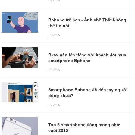
Bphone trễ hẹn - Ảnh chế Thật không
thể tin nổi
,
8/7/15
Bkav nên lên tiếng với khách đặt mua
smartphone Bphone
,
6/7/15
Smartphone Bphone đã đến tay người
dùng chưa?
,
6/7/15
Top 5 smartphone đáng mong chờ
cuối 2015