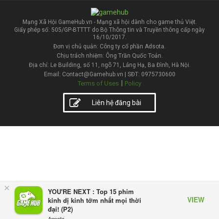
Mạng Xã Hội GameHub.vn - Mạng xã hội dành cho game thủ Việt.
Giấy phép số: 505/GP-BTTTT do Bộ Thông tin và Truyền thông cấp ngày
16/10/2017.
Đơn vị chủ quản: Công ty cổ phần Adsota.
Chịu trách nhiệm: Ông Trần Quốc Toản.
Địa chỉ: Le Building, số 11, ngõ 71, Láng Hạ, Ba Đình, Hà Nội.
Email: Contact@Gamehub.vn | SĐT: 0975730600
|
Terms of Uses
Policy
Liên hệ đăng bài
×
YOU'RE NEXT : Top 15 phim
VIEW
kinh dị kinh tởm nhất mọi thời
đại! (P2)
Appota