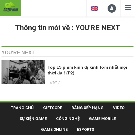
Thông tin mới về : YOU'RE NEXT
YOU'RE NEXT
Top 15 phim kinh dị kinh tởm nhất mọi
thời đại! (P2)
, 2/6/17
TRANG CHỦ
GIFTCODE
BẢNG XẾP HẠNG
VIDEO
SỰ KIỆN GAME
CÔNG NGHỆ
GAME MOBILE
GAME ONLINE
ESPORTS