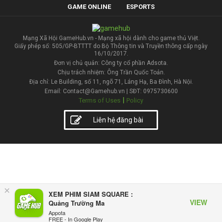
GAME ONLINE
ESPORTS
Mạng Xã Hội GameHub.vn - Mạng xã hội dành cho game thủ Việt.
Giấy phép số: 505/GP-BTTTT do Bộ Thông tin và Truyền thông cấp ngày
16/10/2017.
Đơn vị chủ quản: Công ty cổ phần Adsota.
Chịu trách nhiệm: Ông Trần Quốc Toản.
Địa chỉ: Le Building, số 11, ngõ 71, Láng Hạ, Ba Đình, Hà Nội.
Email: Contact@Gamehub.vn | SĐT: 0975730600
|
Terms of Uses
Policy
Liên hệ đăng bài
×
XEM PHIM SIAM SQUARE :
VIEW
Quảng Trường Ma
Appota
FREE - In Google Play