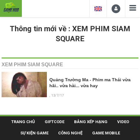
Thông tin mới về : XEM PHIM SIAM
SQUARE
XEM PHIM SIAM SQUARE
Quảng Trường Ma - Phim ma Thái vừa
hãi.. vừa hài... vừa hay
, 13/7/17
TRANG CHỦ
GIFTCODE
BẢNG XẾP HẠNG
VIDEO
SỰ KIỆN GAME
CÔNG NGHỆ
GAME MOBILE