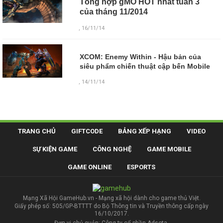
Tổng hợp gMO HOT nhất tuần 3
của tháng 11/2014
, 16/11/14
XCOM: Enemy Within - Hậu bản của
siêu phẩm chiến thuật cập bến Mobile
, 14/11/14
TRANG CHỦ
GIFTCODE
BẢNG XẾP HẠNG
VIDEO
SỰ KIỆN GAME
CÔNG NGHỆ
GAME MOBILE
GAME ONLINE
ESPORTS
Mạng Xã Hội GameHub.vn - Mạng xã hội dành cho game thủ Việt.
Giấy phép số: 505/GP-BTTTT do Bộ Thông tin và Truyền thông cấp ngày
16/10/2017.