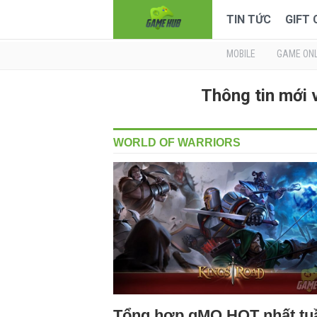
TIN TỨC
GIFT
MOBILE
GAME ONL
Thông tin mới
WORLD OF WARRIORS
Tổng hợp gMO HOT nhất tu