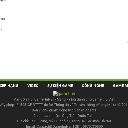
ame
 1
XẾP HẠNG
VIDEO
SỰ KIỆN GAME
CÔNG NGHỆ
GAME M
Mạng Xã Hội GameHub.vn - Mạng xã hội dành cho game thủ Việt.
Giấy phép số: 505/GP-BTTTT do Bộ Thông tin và Truyền thông cấp ngày 16/10/201
Đơn vị chủ quản: Công ty cổ phần Adsota.
Chịu trách nhiệm: Ông Trần Quốc Toản.
Địa chỉ: Le Building, số 11, ngõ 71, Láng Hạ, Ba Đình, Hà Nội.
Email: Contact@Gamehub.vn | SĐT: 0975730600