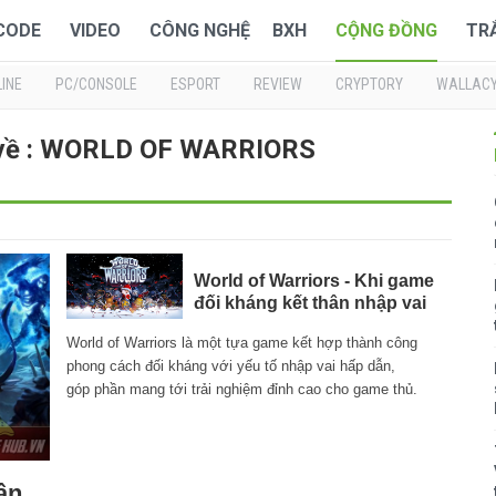
 CODE
VIDEO
CÔNG NGHỆ
BXH
CỘNG ĐỒNG
TR
INE
PC/CONSOLE
ESPORT
REVIEW
CRYPTORY
WALLAC
 về : WORLD OF WARRIORS
World of Warriors - Khi game
đối kháng kết thân nhập vai
World of Warriors là một tựa game kết hợp thành công
phong cách đối kháng với yếu tố nhập vai hấp dẫn,
góp phần mang tới trải nghiệm đỉnh cao cho game thủ.
ần