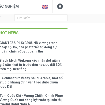
ẮC NGHIỆM
Y
HOT NEWS
GIANTESS PLAYGROUND vướng tranh
chấp nội bộ, nhà phát triển tố đồng sự
ngầm chiếm đoạt doanh thu
Black Myth: Wukong xác nhận đợt giảm
giá sâu nhất từ trước đến nay, ưu đãi 30%
trên mọi nền tảng
EA chính thức về tay Saudi Arabia, một số
studio khẳng định vẫn theo đuổi chiến
lược DEI
Tam Quốc Chí - Vương Chiến: Chinh Phục
Vương Quốc mở đăng ký trước tại sáu thị
trường Đông Nam Á