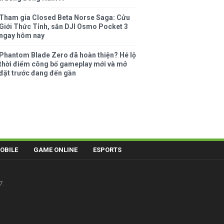
Tham gia Closed Beta Norse Saga: Cửu
Giới Thức Tỉnh, săn DJI Osmo Pocket 3
ngay hôm nay
Phantom Blade Zero đã hoàn thiện? Hé lộ
thời điểm công bố gameplay mới và mở
đặt trước đang đến gần
OBILE
GAME ONLINE
ESPORTS
7.