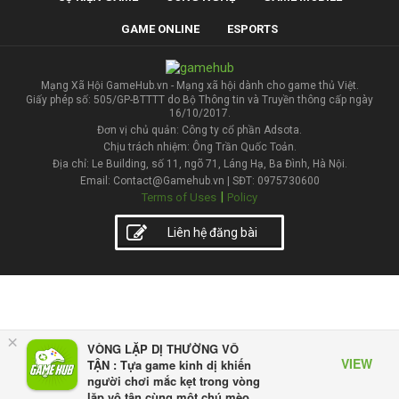
GAME ONLINE
ESPORTS
Mạng Xã Hội GameHub.vn - Mạng xã hội dành cho game thủ Việt.
Giấy phép số: 505/GP-BTTTT do Bộ Thông tin và Truyền thông cấp ngày
16/10/2017.
Đơn vị chủ quản: Công ty cổ phần Adsota.
Chịu trách nhiệm: Ông Trần Quốc Toản.
Địa chỉ: Le Building, số 11, ngõ 71, Láng Hạ, Ba Đình, Hà Nội.
Email: Contact@Gamehub.vn | SĐT: 0975730600
|
Terms of Uses
Policy
Liên hệ đăng bài
×
VÒNG LẶP DỊ THƯỜNG VÔ
VIEW
TẬN : Tựa game kinh dị khiến
người chơi mắc kẹt trong vòng
lặp vô tận cùng một chú mèo