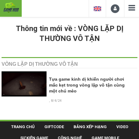
Thông tin mới về : VÒNG LẶP DỊ
THƯỜNG VÔ TẬN
VÒNG LẶP DỊ THƯỜNG VÔ TẬN
Tựa game kinh dị khiến người chơi
mắc kẹt trong vòng lặp vô tận cùng
một chú mèo
, 8/4/24
TRANG CHỦ
GIFTCODE
BẢNG XẾP HẠNG
VIDEO
SỰ KIỆN GAME
CÔNG NGHỆ
GAME MOBILE