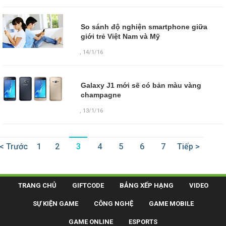
So sánh độ nghiện smartphone giữa
giới trẻ Việt Nam và Mỹ
,
14/1/16
Galaxy J1 mới sẽ có bản màu vàng
champagne
,
13/1/16
< Trước
1
2
3
4
5
6
7
Tiếp >
TRANG CHỦ
GIFTCODE
BẢNG XẾP HẠNG
VIDEO
SỰ KIỆN GAME
CÔNG NGHỆ
GAME MOBILE
GAME ONLINE
ESPORTS