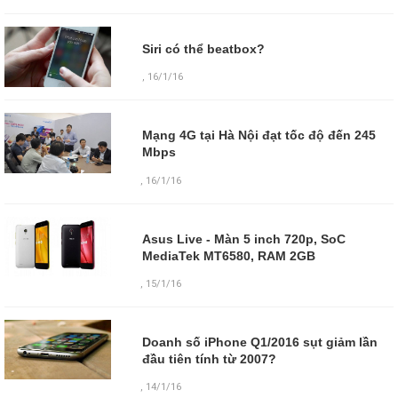
Siri có thể beatbox?
,
16/1/16
Mạng 4G tại Hà Nội đạt tốc độ đến 245
Mbps
,
16/1/16
Asus Live - Màn 5 inch 720p, SoC
MediaTek MT6580, RAM 2GB
,
15/1/16
Doanh số iPhone Q1/2016 sụt giảm lần
đầu tiên tính từ 2007?
,
14/1/16