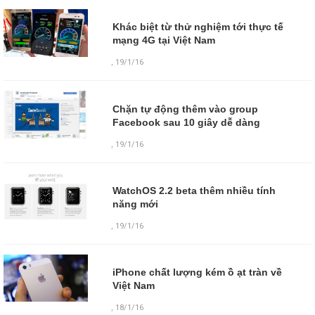
Khác biệt từ thử nghiệm tới thực tế
mạng 4G tại Việt Nam
,
19/1/16
Chặn tự động thêm vào group
Facebook sau 10 giây dễ dàng
,
19/1/16
WatchOS 2.2 beta thêm nhiều tính
năng mới
,
19/1/16
iPhone chất lượng kém ồ ạt tràn về
Việt Nam
,
18/1/16