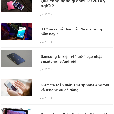
Quà công nghệ gì chơi Tết 2016 ý
nghĩa?
, 21/1/16
HTC sẽ ra mắt hai mẫu Nexus trong
năm nay?
, 21/1/16
Samsung bị kiện vì "lười" cập nhật
smartphone Android
, 21/1/16
Kiểm tra toàn diện smartphone Android
và iPhone cũ dễ dàng
,
21/1/16