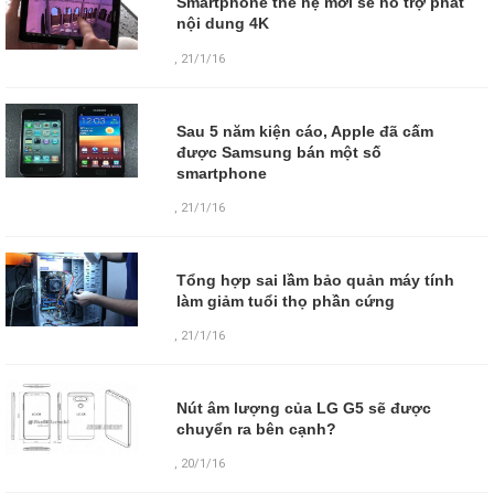
Smartphone thế hệ mới sẽ hỗ trợ phát
nội dung 4K
,
21/1/16
Sau 5 năm kiện cáo, Apple đã cấm
được Samsung bán một số
smartphone
,
21/1/16
Tổng hợp sai lầm bảo quản máy tính
làm giảm tuổi thọ phần cứng
,
21/1/16
Nút âm lượng của LG G5 sẽ được
chuyển ra bên cạnh?
,
20/1/16