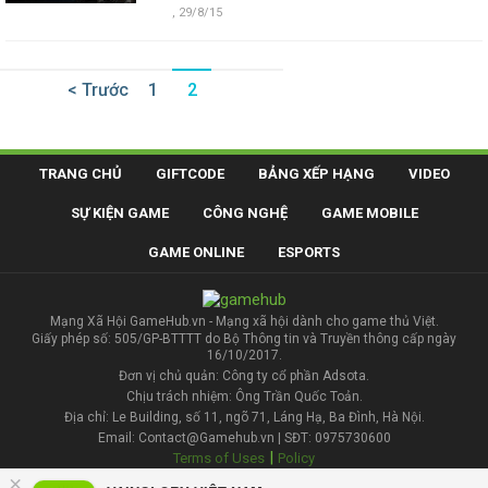
,
29/8/15
< Trước
1
2
TRANG CHỦ
GIFTCODE
BẢNG XẾP HẠNG
VIDEO
SỰ KIỆN GAME
CÔNG NGHỆ
GAME MOBILE
GAME ONLINE
ESPORTS
Mạng Xã Hội GameHub.vn - Mạng xã hội dành cho game thủ Việt.
Giấy phép số: 505/GP-BTTTT do Bộ Thông tin và Truyền thông cấp ngày
16/10/2017.
Đơn vị chủ quản: Công ty cổ phần Adsota.
Chịu trách nhiệm: Ông Trần Quốc Toản.
Địa chỉ: Le Building, số 11, ngõ 71, Láng Hạ, Ba Đình, Hà Nội.
Email: Contact@Gamehub.vn | SĐT: 0975730600
|
Terms of Uses
Policy
×