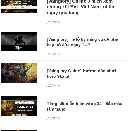
[Vainglory] Offline 3 miền xem
chung kết SVL Việt Nam, nhận
ngay quà tặng
, 23/3/16
[Vainglory] Hé lộ kỹ năng của Alpha
hay trò đùa ngày 1/4?
, 23/3/16
[Vainglory Guide] Hướng dẫn chơi
hero Skaarf
, 22/3/16
Tổng kết diễn biến vòng 32 - Sắc màu
tâm trạng
,
11/3/16