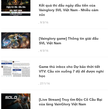
Kết quả thi đấu ngày đầu tiên của
Vainglory SVL Việt Nam - Nhiều cảm
xúc
,
9/3/16
[Vainglory game] Thông tin giải đấu
SVL Việt Nam
,
4/3/16
Game thủ inbox cho Dự báo thời tiết
VTV: Cầu xin xuống 7 độ để được nghỉ
học
,
27/1/16
[Live Stream] Truy tìm Độc Cô Cầu Bại
của làng VainGlory Việt Nam