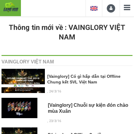
Thông tin mới về : VAINGLORY VIỆT
NAM
VAINGLORY VIỆT NAM
[Vainglory] Có gì hấp dẫn tại Offline
Chung kết SVL Việt Nam
, 24/3/16
[Vainglory] Chuỗi sự kiện đón chào
mùa Xuân
, 23/3/16