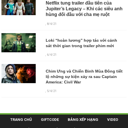
Netflix tung trailer đầu tiên của
Jupiter’s Legacy – Khi các siêu anh
hùng đối đầu với cha mẹ ruột
, 8/4/21
Loki “hoàn lương” hợp tác với cảnh
sát thời gian trong trailer phim mới
, 6/4/21
Chim Ưng và Chiến Binh Mùa Đông tiết
lộ những sự kiện xảy ra sau Captain
America: Civil War
, 5/4/21
TRANG CHỦ
GIFTCODE
BẢNG XẾP HẠNG
VIDEO