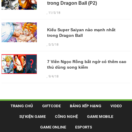
trong Dragon Ball (P2)
, 11/5/18
Kiểu Super Saiyan nào mạnh nhất
trong Dragon Ball
, 5/5/18
7 Viên Ngọc Rồng bất ngờ có thêm cao
thủ dùng song kiếm
, 9/4/18
TRANG CHỦ
GIFTCODE
BẢNG XẾP HẠNG
VIDEO
SỰ KIỆN GAME
CÔNG NGHỆ
GAME MOBILE
GAME ONLINE
ESPORTS