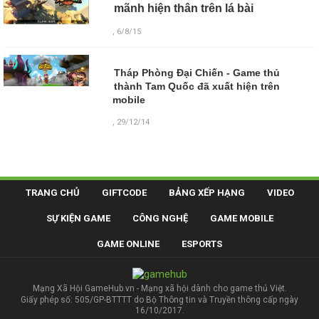
mãnh hiện thân trên lá bài
, 6/8/15
Tháp Phòng Đại Chiến - Game thủ
thành Tam Quốc đã xuất hiện trên
mobile
, 29/12/14
TRANG CHỦ
GIFTCODE
BẢNG XẾP HẠNG
VIDEO
SỰ KIỆN GAME
CÔNG NGHỆ
GAME MOBILE
GAME ONLINE
ESPORTS
Mạng Xã Hội GameHub.vn - Mạng xã hội dành cho game thủ Việt.
Giấy phép số: 505/GP-BTTTT do Bộ Thông tin và Truyền thông cấp ngày
16/10/2017.