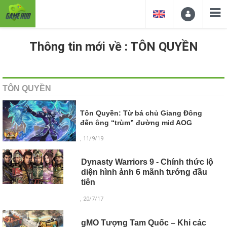
Thông tin mới về : TÔN QUYỀN
TÔN QUYỀN
Tôn Quyền: Từ bá chủ Giang Đông
đến ông “trùm” đường mid AOG
, 11/9/19
Dynasty Warriors 9 - Chính thức lộ
diện hình ảnh 6 mãnh tướng đầu
tiên
, 20/7/17
gMO Tượng Tam Quốc – Khi các