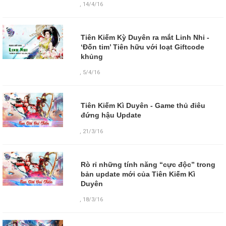
,
14/4/16
Tiên Kiếm Kỳ Duyên ra mắt Linh Nhi -
‘Đốn tim’ Tiên hữu với loạt Giftcode
khủng
,
5/4/16
Tiên Kiếm Kì Duyên - Game thủ điêu
đứng hậu Update
,
21/3/16
Rò rỉ những tính năng “cực độc” trong
bản update mới của Tiên Kiếm Kì
Duyên
,
18/3/16