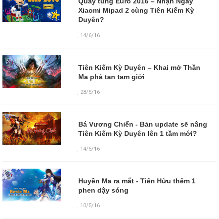
Quẩy tung Euro 2016 – Nhận Ngay
Xiaomi Mipad 2 cùng Tiên Kiếm Kỳ
Duyên?
,
14/6/16
Tiên Kiếm Kỳ Duyên – Khai mở Thần
Ma phá tan tam giới
,
28/5/16
Bá Vương Chiến - Bản update sẽ nâng
Tiên Kiếm Kỳ Duyên lên 1 tầm mới?
,
14/5/16
Huyền Ma ra mắt - Tiên Hữu thêm 1
phen dậy sóng
,
10/5/16