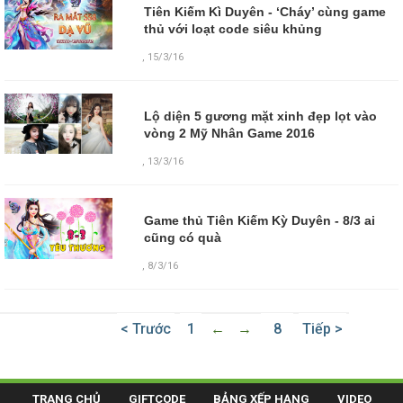
Tiên Kiếm Kì Duyên - ‘Cháy’ cùng game
thủ với loạt code siêu khủng
,
15/3/16
Lộ diện 5 gương mặt xinh đẹp lọt vào
vòng 2 Mỹ Nhân Game 2016
,
13/3/16
Game thủ Tiên Kiếm Kỳ Duyên - 8/3 ai
cũng có quà
,
8/3/16
< Trước
1
←
→
8
Tiếp >
TRANG CHỦ
GIFTCODE
BẢNG XẾP HẠNG
VIDEO